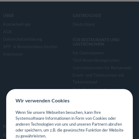
ÜBER
GASTROGUIDE
Kontaktanfrage
Deutschland
AGB
Datenschutzerklärung
FÜR RESTAURANTS UND
GASTRONOMEN
APP- & Benutzerdaten löschen
Für Gastronomen
Impressum
Tisch Reservierungsystem
Gutscheinsystem für Restaurants
Event- und Ticketsystem mit
Ticketverkauf
Bestellsystem Lieferung und
TakeAway
Wir verwenden Cookies
Webseiten für Restaurant
Eigene App für Restaurant
Wenn Sie unsere Webseiten besuchen, kann Ihre
Systemsoftware Informationen in Form von Cookies oder
anderen Technologien von uns und unseren Partnern abrufen
FOLGE UNS
oder speichern, um z.B. die gewünschte Funktion der Website
Facebook
zu gewährleisten.