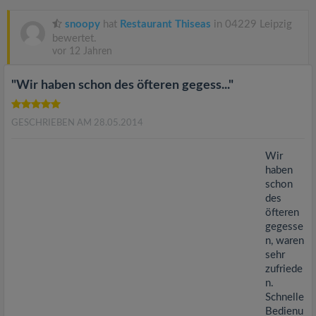
v
snoopy
hat
Restaurant Thiseas
in 04229 Leipzig
i
bewertet.
vor 12 Jahren
g
"Wir haben schon des öfteren gegess..."
a
GESCHRIEBEN AM 28.05.2014
t
Wir
haben
schon
i
des
öfteren
o
gegesse
n, waren
sehr
n
zufriede
n.
Schnelle
Bedienu