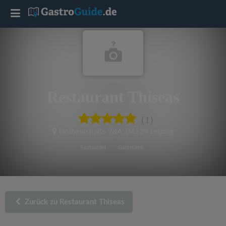
T
o
g
Restaurant Thiseas
g
(1)
l
Holbeinstraße 28A
,
04229 Leipzig
e
Restaurant
Gaststätte
n
a
Zurück zu Restaurant Thiseas