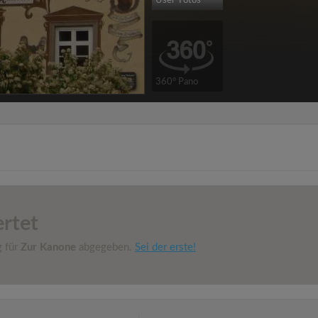
User-Fotos
360° Pano
rtet
g für
Zur Kanone
abgegeben.
Sei der erste!