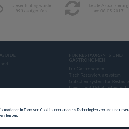
Dieser Eintrag wurde
Letzte Aktualisierung
893
x aufgerufen
am
08.05.2017
OGUIDE
FÜR RESTAURANTS UND
GASTRONOMEN
land
Für Gastronomen
Tisch Reservierungsystem
Gutscheinsystem für Restaur
Event- und Ticketsystem mit
Ticketverkauf
Bestellsystem Lieferung und
TakeAway
ormationen in Form von Cookies oder anderen Technologien von uns und unser
Webseiten für Restaurant
ährleisten.
Eigene App für Restaurant