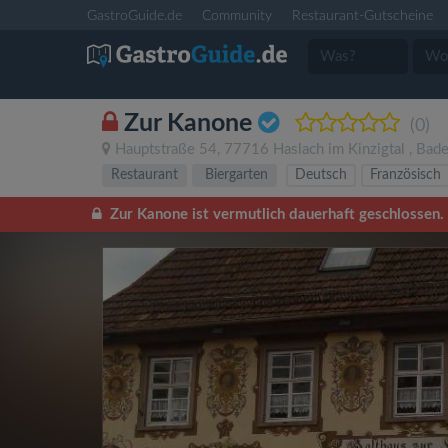
GastroGuide.de
Community
Restaurant-Gutscheine
Zur Kanone
(0)
Hauptstraße 54
,
77716
Haslach im Kinzigtal
,
Bade
Restaurant
Biergarten
Deutsch
Französisch
Zur Kanone ist vermutlich dauerhaft geschlossen.