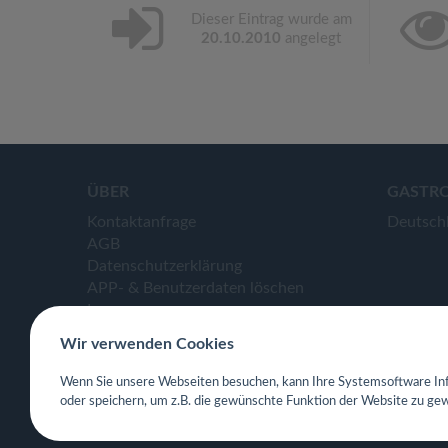
Dieser Eintrag wurde am
20.10.2010
angelegt
ÜBER
GASTR
Kontaktanfrage
Deutsch
AGB
Datenschutzerklärung
APP- & Benutzerdaten löschen
Impressum
Wir verwenden Cookies
Wenn Sie unsere Webseiten besuchen, kann Ihre Systemsoftware Inf
oder speichern, um z.B. die gewünschte Funktion der Website zu gew