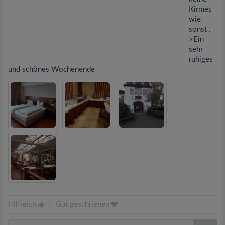
Kirmes
wie
sonst .
>Ein
sehr
ruhiges
und schönes Wochenende
Hilfreich
|
Gut geschrieben