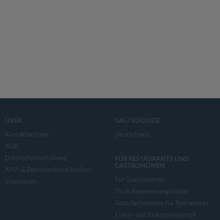
ÜBER
GASTROGUIDE
Kontaktanfrage
Deutschland
AGB
Datenschutzerklärung
FÜR RESTAURANTS UND
GASTRONOMEN
APP- & Benutzerdaten löschen
Für Gastronomen
Impressum
Tisch Reservierungsystem
Gutscheinsystem für Restaurants
Event- und Ticketsystem mit