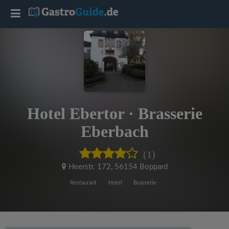
T
o
g
g
Hotel Ebertor · Brasserie
l
Eberbach
e
(1)
Heerstr. 172
,
56154 Boppard
n
Restaurant
Hotel
Brasserie
a