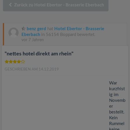
v
Zurück zu Hotel Ebertor · Brasserie Eberbach
i
benz gerd
hat
Hotel Ebertor · Brasserie
g
Eberbach
in 56154 Boppard bewertet.
vor 7 Jahren
a
"nettes hotel direkt am rhein"
t
GESCHRIEBEN AM 14.12.2019
i
War
kurzfrist
o
ig im
Novemb
er
n
bestellt.
Kein
Rummel
keine