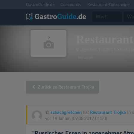
GastroGuide.de
Community
Restaurant-Gutscheine
Restaurant
Jägerhof 1
,
63811 Stocksta
Restaurant
Zurück zu Restaurant Trojka
schachgretchen
hat
Restaurant Trojka
in 
vor 14 Jahren
(09.08.2012 01:50)
"Russisches Essen in angenehmer Atmo