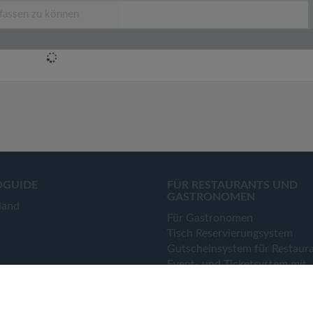
OGUIDE
FÜR RESTAURANTS UND
GASTRONOMEN
land
Für Gastronomen
Tisch Reservierungsystem
Gutscheinsystem für Restaur
Event- und Ticketsystem mit
Ticketverkauf
Bestellsystem Lieferung und
TakeAway