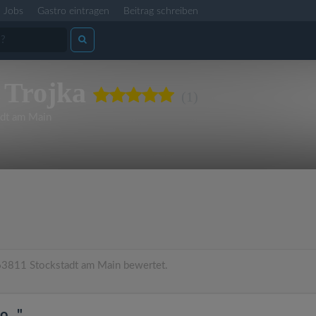
Jobs
Gastro eintragen
Beitrag schreiben
 Trojka
(1)
dt am Main
63811 Stockstadt am Main bewertet.
..."