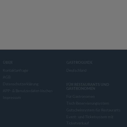
ÜBER
GASTROGUIDE
Kontaktanfrage
Deutschland
AGB
Datenschutzerklärung
FÜR RESTAURANTS UND
GASTRONOMEN
APP- & Benutzerdaten löschen
Für Gastronomen
Impressum
Tisch Reservierungsystem
Gutscheinsystem für Restaurants
Event- und Ticketsystem mit
Ticketverkauf