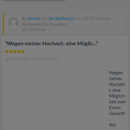
v
i
nitsrek
hat
De Koffiestuv
in 27639 Wurster
Nordseeküste bewertet.
vor 13 Jahren
g
"Wegen meiner Hochzeit, eine Möglic..."
a
GESCHRIEBEN AM 14.05.2013
t
Wegen
i
meiner
Hochzei
t, eine
o
Möglich
keit zum
n
Essen
Gesucht
.
Wir