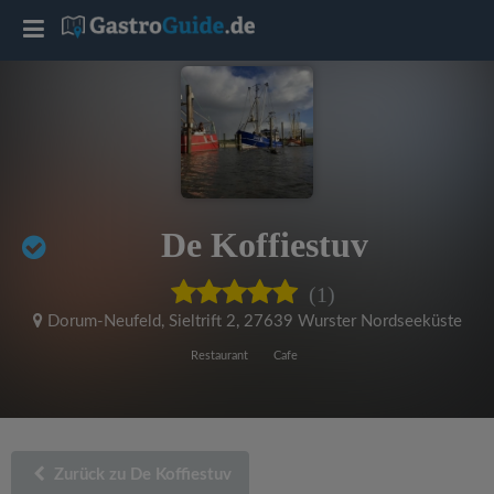
T
o
g
g
De Koffiestuv
l
(1)
e
Dorum-Neufeld, Sieltrift 2
,
27639 Wurster Nordseeküste
Restaurant
Cafe
n
a
Zurück zu De Koffiestuv