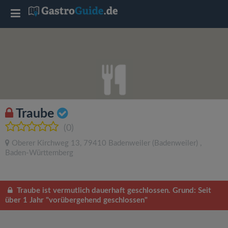
T
o
g
g
Traube
l
(0)
Oberer Kirchweg 13
,
79410
Badenweiler
(Badenweiler)
,
e
Baden-Württemberg
n
Traube ist vermutlich dauerhaft geschlossen. Grund: Seit
über 1 Jahr "vorübergehend geschlossen"
a