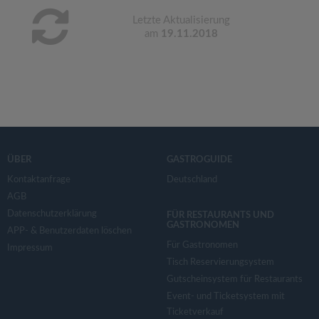
Letzte Aktualisierung
am
19.11.2018
ÜBER
GASTROGUIDE
Kontaktanfrage
Deutschland
AGB
Datenschutzerklärung
FÜR RESTAURANTS UND
GASTRONOMEN
APP- & Benutzerdaten löschen
Für Gastronomen
Impressum
Tisch Reservierungsystem
Gutscheinsystem für Restaurants
Event- und Ticketsystem mit
Ticketverkauf