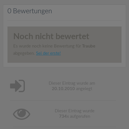
v
0 Bewertungen
i
g
Noch nicht bewertet
a
Es wurde noch keine Bewertung für
Traube
abgegeben.
Sei der erste!
t
i
Dieser Eintrag wurde am
20.10.2010
angelegt
o
n
Dieser Eintrag wurde
734
x aufgerufen