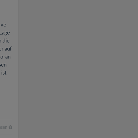
ive
 Lage
h die
er auf
voran
sen
ist
esen