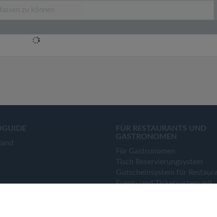
OGUIDE
FÜR RESTAURANTS UND
GASTRONOMEN
land
Für Gastronomen
Tisch Reservierungsystem
Gutscheinsystem für Restaur
Event- und Ticketsystem mit
Ticketverkauf
Bestellsystem Lieferung und
TakeAway