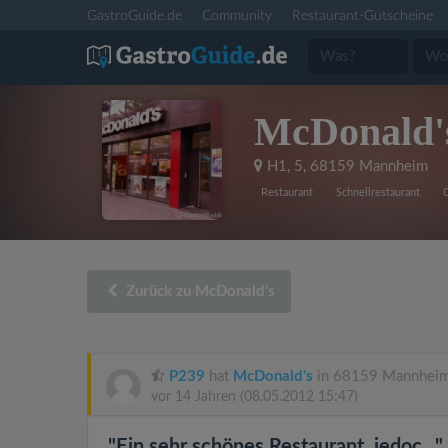
GastroGuide.de
Community
Restaurant-Gutscheine
McDonald'
H1, 5
,
68159 Mannheim
Restaurant
Schnellrestaurant
C
Zurück zu McDonald's
P239
hat
McDonald's
in 68159 Mannheim
vor 14 Jahren
(08.05.2012 15:47)
"Ein sehr schönes Restaurant, jedoc..."