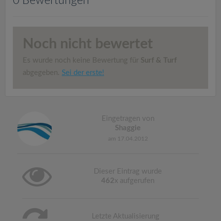
0 Bewertungen
v
i
Noch nicht bewertet
g
Es wurde noch keine Bewertung für
Surf & Turf
abgegeben.
Sei der erste!
a
t
Eingetragen von
Shaggie
i
am 17.04.2012
o
Dieser Eintrag wurde
462
x aufgerufen
n
Letzte Aktualisierung