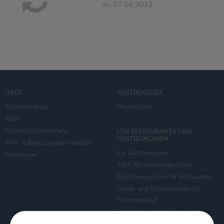
am
17.04.2012
ÜBER
GASTROGUIDE
Kontaktanfrage
Deutschland
AGB
Datenschutzerklärung
FÜR RESTAURANTS UND
GASTRONOMEN
APP- & Benutzerdaten löschen
Für Gastronomen
Impressum
Tisch Reservierungsystem
Gutscheinsystem für Restaurants
Event- und Ticketsystem mit
Ticketverkauf
Bestellsystem Lieferung und
TakeAway