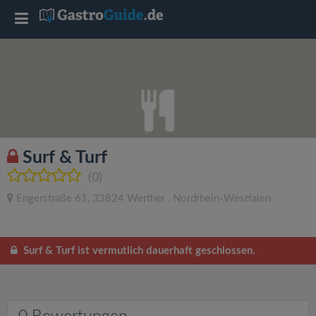
T
o
g
g
Surf & Turf
l
(0)
Engerstraße 61
,
33824
Werther
,
Nordrhein-Westfalen
e
n
Surf & Turf ist vermutlich dauerhaft geschlossen.
a