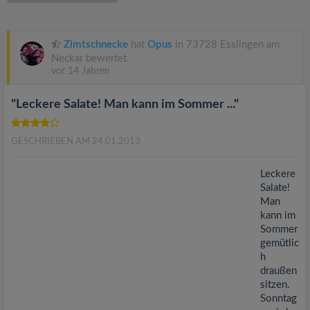
v
i
Zimtschnecke
hat
Opus
in 73728 Esslingen am
Neckar bewertet.
vor 14 Jahren
g
"Leckere Salate! Man kann im Sommer ..."
a
GESCHRIEBEN AM 24.01.2013
t
Leckere
i
Salate!
Man
kann im
o
Sommer
gemütlic
n
h
draußen
sitzen.
Sonntag