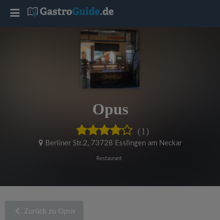
T
o
g
g
Opus
l
(1)
e
Berliner Str.2
,
73728 Esslingen am Neckar
Restaurant
n
a
Zurück zu Opus