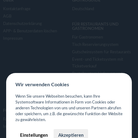
ÜBER
GASTROGUIDE
Kontaktanfrage
Deutschland
AGB
Datenschutzerklärung
FÜR RESTAURANTS UND
GASTRONOMEN
APP- & Benutzerdaten löschen
Für Gastronomen
Impressum
Tisch Reservierungsystem
Gutscheinsystem für Restaurants
Event- und Ticketsystem mit
Ticketverkauf
Bestellsystem Lieferung und
TakeAway
Wir verwenden Cookies
Webseiten für Restaurant
Eigene App für Restaurant
Wenn Sie unsere Webseiten besuchen, kann Ihre
Systemsoftware Informationen in Form von Cookies oder
anderen Technologien von uns und unseren Partnern abrufen
FOLGE UNS
oder speichern, um z.B. die gewünschte Funktion der Website
Facebook
zu gewährleisten.
Instagram
Einstellungen
Akzeptieren