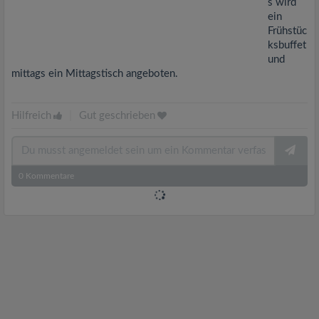
s wird
ein
Frühstüc
ksbuffet
und
mittags ein Mittagstisch angeboten.
Hilfreich
|
Gut geschrieben
0
Kommentare