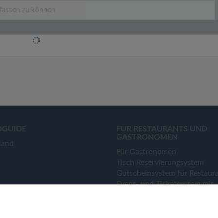
OGUIDE
FÜR RESTAURANTS UND
GASTRONOMEN
land
Für Gastronomen
Tisch Reservierungsystem
Gutscheinsystem für Restaur
Event- und Ticketsystem mit
Ticketverkauf
Bestellsystem Lieferung und
TakeAway