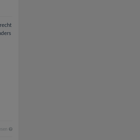
 recht
nders
esen