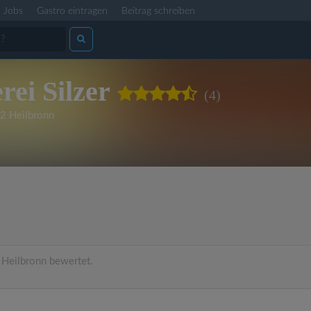
Jobs
Gastro eintragen
Beitrag schreiben
rei Silzer
(4)
2 Heilbronn
Heilbronn bewertet.