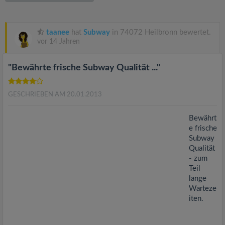
v
i
taanee
hat
Subway
in 74072 Heilbronn bewertet.
vor 14 Jahren
g
"Bewährte frische Subway Qualität ..."
a
GESCHRIEBEN AM 20.01.2013
t
Bewährt
e frische
i
Subway
Qualität
- zum
o
Teil
lange
n
Warteze
iten.