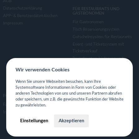
AGB
Datenschutzerklärung
FÜR RESTAURANTS UND
GASTRONOMEN
APP- & Benutzerdaten löschen
Für Gastronomen
Impressum
Tisch Reservierungsystem
Gutscheinsystem für Restaurants
Event- und Ticketsystem mit
Ticketverkauf
Bestellsystem Lieferung und
TakeAway
Wir verwenden Cookies
Webseiten für Restaurant
Eigene App für Restaurant
Wenn Sie unsere Webseiten besuchen, kann Ihre
Systemsoftware Informationen in Form von Cookies oder
anderen Technologien von uns und unseren Partnern abrufen
FOLGE UNS
oder speichern, um z.B. die gewünschte Funktion der Website
Facebook
zu gewährleisten.
Instagram
Einstellungen
Akzeptieren