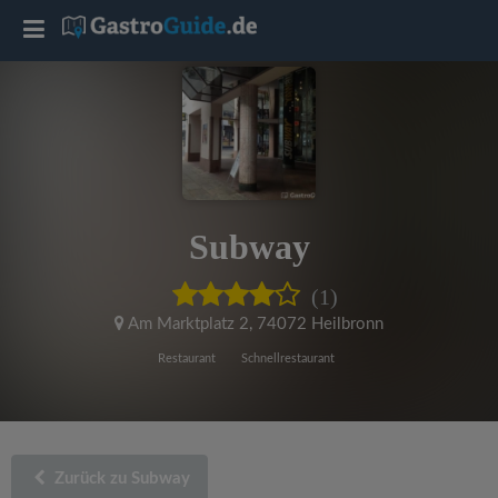
T
o
g
g
Subway
l
(1)
e
Am Marktplatz 2
,
74072 Heilbronn
Restaurant
Schnellrestaurant
n
a
Zurück zu Subway