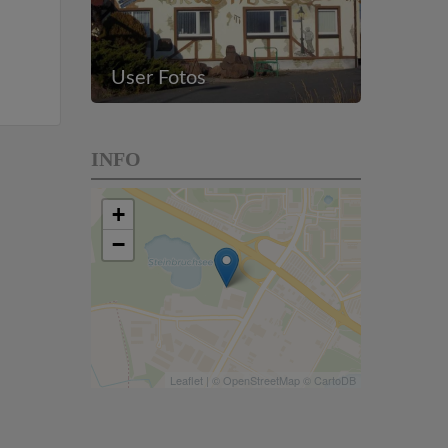
User Fotos
INFO
+
−
Leaflet
| ©
OpenStreetMap
©
CartoDB