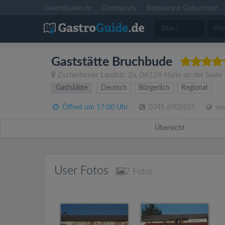
GastroGuide.de
Community
Restaurant-Gutscheine
Gaststätte Bruchbude
Zscherbener Landstr. 2a
,
06126
Halle an der Saale
Gaststätte
Deutsch
Bürgerlich
Regional
Öffnet um 17:00 Uhr
0345 6905555
www
Übersicht
User Fotos
2
Fotos