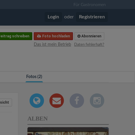
Für Gastronomen
Login
oder
Registrieren
eitrag schreiben
Foto hochladen
Abonnieren
Das ist mein Betrieb
Daten fehlerhaft?
Fotos (2)
sicht
ALBEN