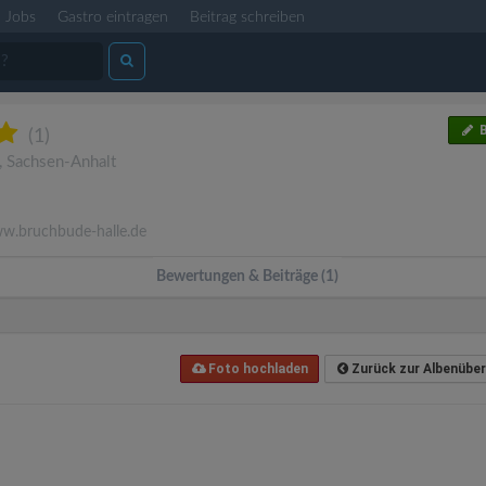
Jobs
Gastro eintragen
Beitrag schreiben
B
(1)
,
Sachsen-Anhalt
.bruchbude-halle.de
Bewertungen & Beiträge (1)
Foto hochladen
Zurück zur Albenüber