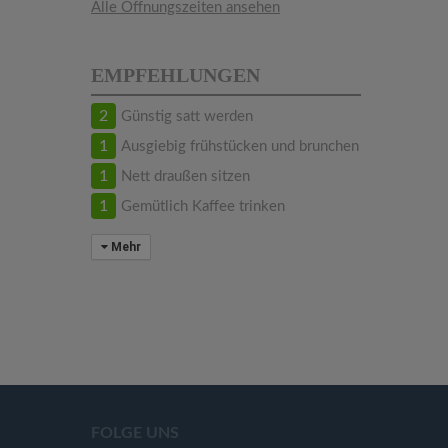
Alle Öffnungszeiten ansehen
EMPFEHLUNGEN
2
Günstig satt werden
1
Ausgiebig frühstücken und brunchen
1
Nett draußen sitzen
1
Gemütlich Kaffee trinken
Mehr
FOLGE UNS