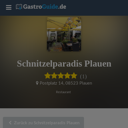
T
o
g
g
Schnitzelparadis Plauen
l
(1)
e
Postplatz 14
,
08523 Plauen
Restaurant
n
a
Zurück zu Schnitzelparadis Plauen