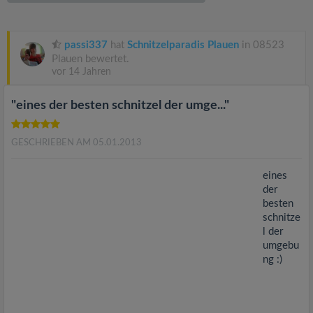
v
i
passi337
hat
Schnitzelparadis Plauen
in 08523
Plauen bewertet.
vor 14 Jahren
g
"eines der besten schnitzel der umge..."
a
GESCHRIEBEN AM 05.01.2013
t
eines
i
der
besten
schnitze
o
l der
umgebu
n
ng :)