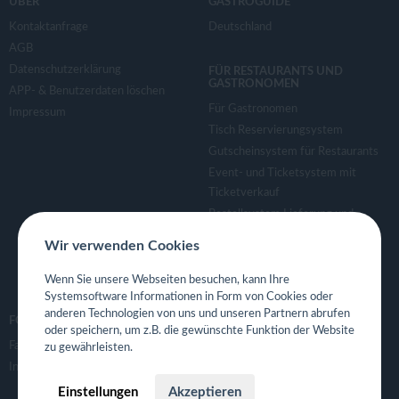
ÜBER
GASTROGUIDE
Kontaktanfrage
Deutschland
AGB
Datenschutzerklärung
FÜR RESTAURANTS UND
GASTRONOMEN
APP- & Benutzerdaten löschen
Für Gastronomen
Impressum
Tisch Reservierungsystem
Gutscheinsystem für Restaurants
Event- und Ticketsystem mit
Ticketverkauf
Bestellsystem Lieferung und
TakeAway
Wir verwenden Cookies
Webseiten für Restaurant
Eigene App für Restaurant
Wenn Sie unsere Webseiten besuchen, kann Ihre
Systemsoftware Informationen in Form von Cookies oder
anderen Technologien von uns und unseren Partnern abrufen
FOLGE UNS
oder speichern, um z.B. die gewünschte Funktion der Website
Facebook
zu gewährleisten.
Instagram
Einstellungen
Akzeptieren