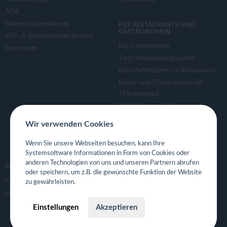
AGB
Datenschutzerklärung
FÜR RESTAURANTS UND
GASTRONOMEN
APP- & Benutzerdaten löschen
Für Gastronomen
Impressum
Tisch Reservierungsystem
Gutscheinsystem für Restaurants
Event- und Ticketsystem mit
Ticketverkauf
Bestellsystem Lieferung und
TakeAway
Wir verwenden Cookies
Webseiten für Restaurant
Eigene App für Restaurant
Wenn Sie unsere Webseiten besuchen, kann Ihre
Systemsoftware Informationen in Form von Cookies oder
anderen Technologien von uns und unseren Partnern abrufen
FOLGE UNS
oder speichern, um z.B. die gewünschte Funktion der Website
Facebook
zu gewährleisten.
Instagram
Einstellungen
Akzeptieren