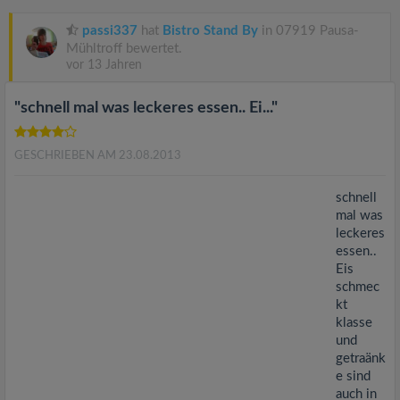
v
passi337
hat
Bistro Stand By
in 07919 Pausa-
i
Mühltroff bewertet.
vor 13 Jahren
g
"schnell mal was leckeres essen.. Ei..."
a
GESCHRIEBEN AM 23.08.2013
t
schnell
mal was
leckeres
i
essen..
Eis
o
schmec
kt
klasse
n
und
getraänk
e sind
auch in