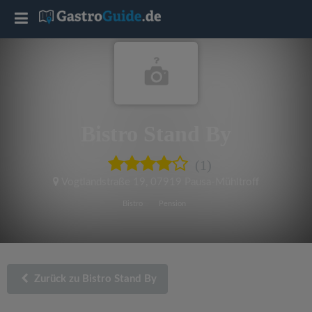
T
o
g
Bistro Stand By
g
(1)
l
Vogtlandstraße 19
,
07919 Pausa-Mühltroff
e
Bistro
Pension
n
a
Zurück zu Bistro Stand By