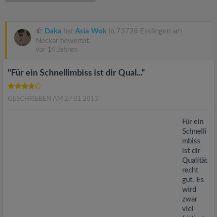
v
i
Daka
hat
Asia Wok
in 73728 Esslingen am
Neckar bewertet.
vor 14 Jahren
g
"Für ein Schnellimbiss ist dir Qual..."
a
GESCHRIEBEN AM 27.01.2013
t
Für ein
i
Schnelli
mbiss
ist dir
o
Qualität
recht
n
gut. Es
wird
zwar
viel