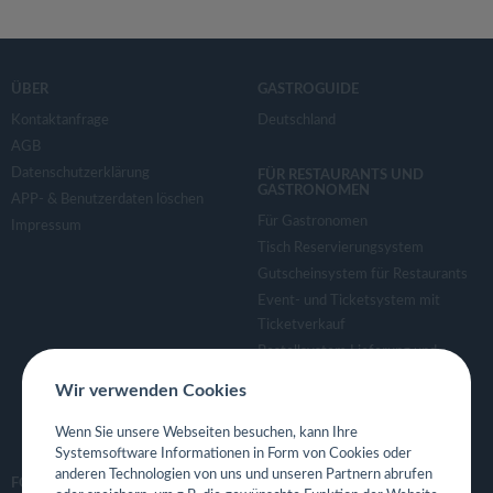
ÜBER
GASTROGUIDE
Kontaktanfrage
Deutschland
AGB
Datenschutzerklärung
FÜR RESTAURANTS UND
GASTRONOMEN
APP- & Benutzerdaten löschen
Für Gastronomen
Impressum
Tisch Reservierungsystem
Gutscheinsystem für Restaurants
Event- und Ticketsystem mit
Ticketverkauf
Bestellsystem Lieferung und
TakeAway
Wir verwenden Cookies
Webseiten für Restaurant
Eigene App für Restaurant
Wenn Sie unsere Webseiten besuchen, kann Ihre
Systemsoftware Informationen in Form von Cookies oder
anderen Technologien von uns und unseren Partnern abrufen
FOLGE UNS