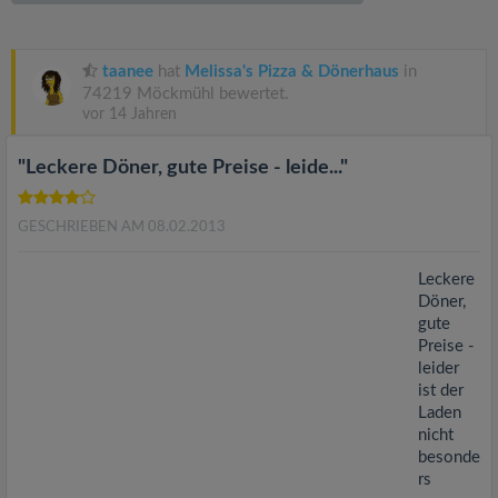
v
i
taanee
hat
Melissa's Pizza & Dönerhaus
in
74219 Möckmühl bewertet.
vor 14 Jahren
g
"Leckere Döner, gute Preise - leide..."
a
GESCHRIEBEN AM 08.02.2013
t
Leckere
i
Döner,
gute
Preise -
o
leider
ist der
n
Laden
nicht
besonde
rs