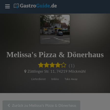
T
o
g
g
Melissa's Pizza & Dönerhaus
l
(1)
e
Züttlinger Str. 11
,
74219 Möckmühl
Lieferdienst
Imbiss
Take Away
n
a
Zurück zu Melissa's Pizza & Dönerhaus