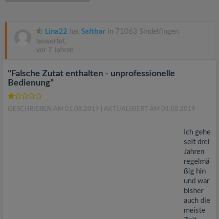
v
i
Lina22
hat
Saftbar
in 71063 Sindelfingen
bewertet.
vor 7 Jahren
g
"Falsche Zutat enthalten - unprofessionelle
a
Bedienung"
t
GESCHRIEBEN AM 01.08.2019
| AKTUALISIERT AM 01.08.2019
i
Ich gehe
seit drei
Jahren
o
regelmä
ßig hin
und war
n
bisher
auch die
meiste