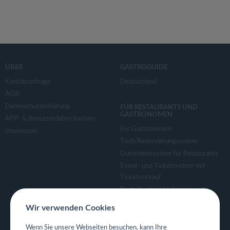
ÜBER
GASTROGUIDE
Kontaktanfrage
Deutschland
AGB
Datenschutzerklärung
FÜR RESTAURANTS UND
GASTRONOMEN
APP- & Benutzerdaten löschen
Für Gastronomen
Impressum
Tisch Reservierungsystem
Gutscheinsystem für Restaurants
Event- und Ticketsystem mit
Ticketverkauf
Bestellsystem Lieferung und
TakeAway
Wir verwenden Cookies
Webseiten für Restaurant
Eigene App für Restaurant
Wenn Sie unsere Webseiten besuchen, kann Ihre