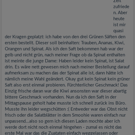
Zeit
zufriede
n. Aber
heute
ist mir
quasi
der Kragen geplatzt: ich habe von den drei Grünen Säften den
ersten bestellt. Dieser soll beinhalten: Trauben, Ananas, Kiwi,
Orangen und Spinat. Als ich den Saft bekommen hab war der
gelb und nicht grün, nach meiner Frage ob da Spinat enthalten
ist meinte die junge Dame: Haben leider kein Spinat, ist Salat
drin. Es wäre nett gewesen mich nach meiner Bestellung darauf
aufmerksam zu machen das der Spinat alle ist, dann hätte ich
nämlich meine Wahl geändert. Okay gut kein Spinat kein grüner
Saft also erst einmal probieren. Fürchterlicher Geschmack! Das
Einzig frische daran war die Kiwi ansonsten war dieser abartig
bittere Geschmack vorhanden. Nun da ich den Saft in der
Mittagspause geholt habe musste ich schnell zurück ins Büro.
Musste ihn leider wegschütten :( Entweder war das Obst nicht
frisch oder die Salatblätter in dem Smoohie waren einfach nur
unpassend...also so gern ich diesen Laden mochte aber ich
werde dort nicht noch einmal hingehen - zumal es nicht das
erste Mal war das die Zuataten einfach weggelassen oder