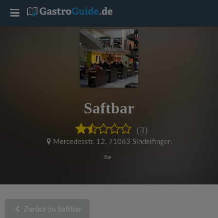
T
o
g
g
Saftbar
l
(3)
e
Mercedesstr. 12
,
71063 Sindelfingen
Bar
n
a
Zurück zu Saftbar