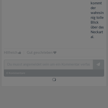
kommt
der
wahnsin
nig tolle
Blick
über das
Neckart
al.
Hilfreich
|
Gut geschrieben
0
Kommentare