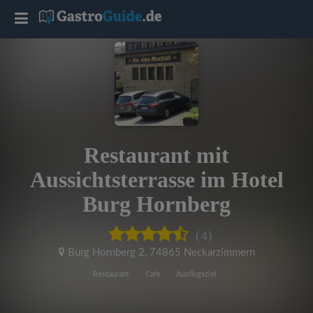
T
o
g
g
Restaurant mit
l
Aussichtsterrasse im Hotel
Burg Hornberg
e
(4)
n
Burg Hornberg 2
,
74865 Neckarzimmern
Restaurant
Cafe
Ausflugsziel
a