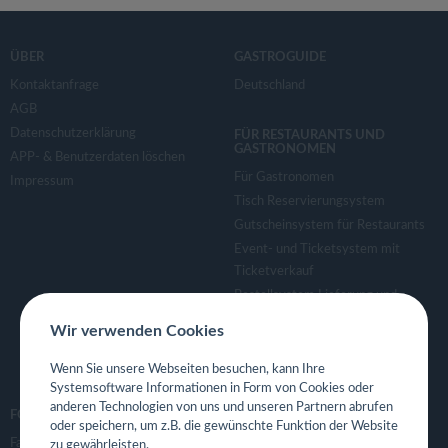
ÜBER
GASTROGUIDE
Kontaktanfrage
Deutschland
AGB
Datenschutzerklärung
FÜR RESTAURANTS UND
GASTRONOMEN
APP- & Benutzerdaten löschen
Für Gastronomen
Impressum
Tisch Reservierungsystem
Gutscheinsystem für Restaurants
Event- und Ticketsystem mit
Ticketverkauf
Bestellsystem Lieferung und
TakeAway
Wir verwenden Cookies
Webseiten für Restaurant
Eigene App für Restaurant
Wenn Sie unsere Webseiten besuchen, kann Ihre
Systemsoftware Informationen in Form von Cookies oder
anderen Technologien von uns und unseren Partnern abrufen
FOLGE UNS
oder speichern, um z.B. die gewünschte Funktion der Website
Facebook
zu gewährleisten.