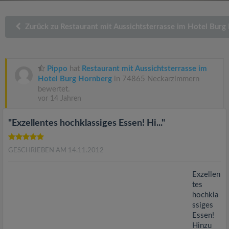
v
Zurück zu Restaurant mit Aussichtsterrasse im Hotel Burg
i
g
Pippo
hat
Restaurant mit Aussichtsterrasse im
Hotel Burg Hornberg
in 74865 Neckarzimmern
a
bewertet.
vor 14 Jahren
t
"Exzellentes hochklassiges Essen! Hi..."
i
GESCHRIEBEN AM 14.11.2012
o
Exzellen
tes
n
hochkla
ssiges
Essen!
Hinzu