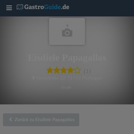
T
o
g
Eisdiele Papagallos
g
(1)
l
Kirchstraße 22
,
72793 Pfullingen
e
Eiscafe
n
a
Zurück zu Eisdiele Papagallos