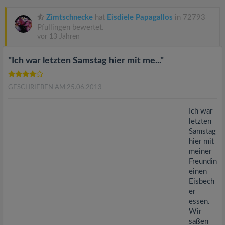
v
Zimtschnecke
hat
Eisdiele Papagallos
in 72793
i
Pfullingen bewertet.
vor 13 Jahren
g
"Ich war letzten Samstag hier mit me..."
a
GESCHRIEBEN AM 25.06.2013
t
Ich war
letzten
Samstag
i
hier mit
meiner
o
Freundin
einen
Eisbech
n
er
essen.
Wir
saßen