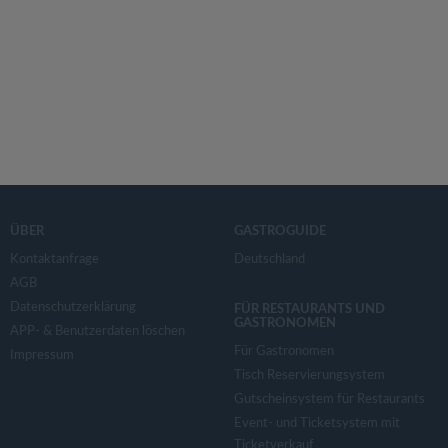
ÜBER
GASTROGUIDE
Kontaktanfrage
Deutschland
AGB
Datenschutzerklärung
FÜR RESTAURANTS UND
GASTRONOMEN
APP- & Benutzerdaten löschen
Für Gastronomen
Impressum
Tisch Reservierungsystem
Gutscheinsystem für Restaurants
Event- und Ticketsystem mit
Ticketverkauf