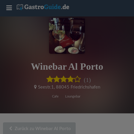
T
o
g
g
Winebar Al Porto
l
(1)
e
Seestr.1
,
88045 Friedrichshafen
Cafe
Loungebar
n
a
Zurück zu Winebar Al Porto