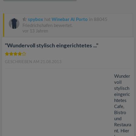
v
i
spybox
hat
Winebar Al Porto
in 88045
Friedrichshafen bewertet.
vor 13 Jahren
g
"Wundervoll stylisch eingerichtetes ..."
a
GESCHRIEBEN AM 21.08.2013
t
Wunder
i
voll
stylisch
eingeric
o
htetes
Cafe,
n
Bistro
und
Restaura
nt. Hier