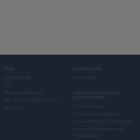
ÜBER
GASTROGUIDE
Kontaktanfrage
Deutschland
AGB
Datenschutzerklärung
FÜR RESTAURANTS UND
GASTRONOMEN
APP- & Benutzerdaten löschen
Für Gastronomen
Impressum
Tisch Reservierungsystem
Gutscheinsystem für Restaurants
Event- und Ticketsystem mit
Ticketverkauf