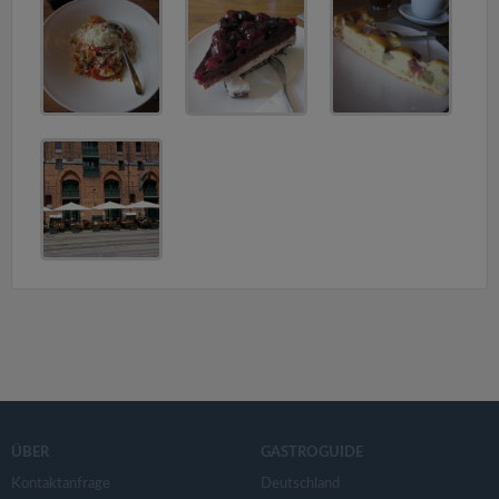
v
i
g
a
t
i
o
n
ÜBER
GASTROGUIDE
Kontaktanfrage
Deutschland