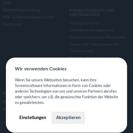
AGB
Datenschutzerklärung
FÜR RESTAURANTS UND
GASTRONOMEN
APP- & Benutzerdaten löschen
Für Gastronomen
Impressum
Tisch Reservierungsystem
Gutscheinsystem für Restaurants
Event- und Ticketsystem mit
Ticketverkauf
Bestellsystem Lieferung und
TakeAway
Wir verwenden Cookies
Webseiten für Restaurant
Eigene App für Restaurant
Wenn Sie unsere Webseiten besuchen, kann Ihre
Systemsoftware Informationen in Form von Cookies oder
anderen Technologien von uns und unseren Partnern abrufen
FOLGE UNS
oder speichern, um z.B. die gewünschte Funktion der Website
Facebook
zu gewährleisten.
Instagram
Einstellungen
Akzeptieren