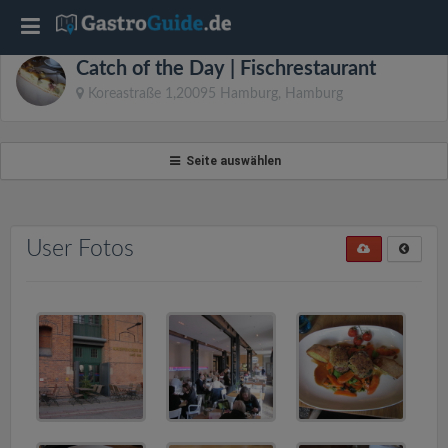
T
Catch of the Day | Fischrestaurant
o
Koreastraße 1,20095 Hamburg, Hamburg
g
Seite auswählen
g
l
User Fotos
e
n
a