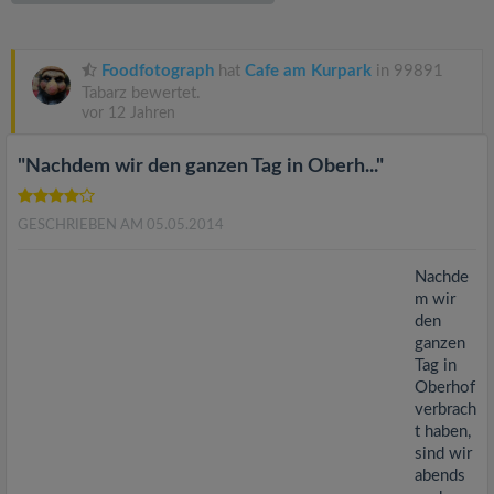
v
i
Foodfotograph
hat
Cafe am Kurpark
in 99891
Tabarz bewertet.
vor 12 Jahren
g
"Nachdem wir den ganzen Tag in Oberh..."
a
GESCHRIEBEN AM 05.05.2014
t
Nachde
i
m wir
den
ganzen
o
Tag in
Oberhof
n
verbrach
t haben,
sind wir
abends