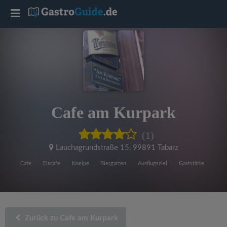
T
o
g
g
Cafe am Kurpark
l
(1)
e
Lauchagrundstraße 15
,
99891 Tabarz
Cafe
Eiscafe
Kneipe
Biergarten
Ausflugsziel
Gaststätte
n
a
Zurück zu Cafe am Kurpark