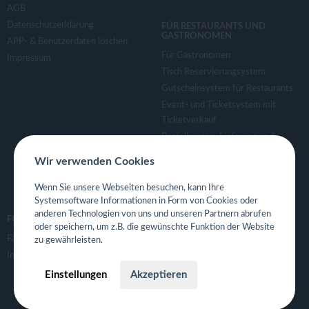
AGB
Datenschutzerklärung
FÜR RESTAURANTS UND
GASTRONOMEN
APP- & Benutzerdaten löschen
Für Gastronomen
Impressum
Tisch Reservierungsystem
Gutscheinsystem für Restaurants
Event- und Ticketsystem mit
Ticketverkauf
Bestellsystem Lieferung und
TakeAway
Wir verwenden Cookies
Webseiten für Restaurant
Eigene App für Restaurant
Wenn Sie unsere Webseiten besuchen, kann Ihre
Systemsoftware Informationen in Form von Cookies oder
anderen Technologien von uns und unseren Partnern abrufen
FOLGE UNS
oder speichern, um z.B. die gewünschte Funktion der Website
Facebook
zu gewährleisten.
Instagram
Einstellungen
Akzeptieren