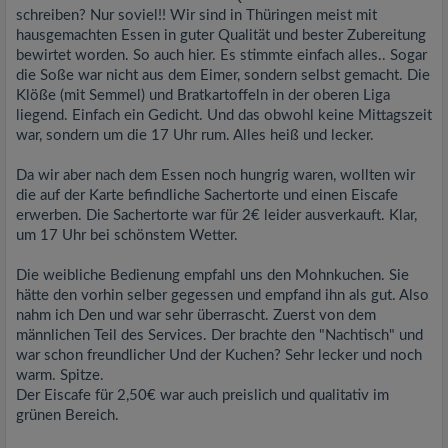
schreiben? Nur soviel!! Wir sind in Thüringen meist mit
hausgemachten Essen in guter Qualität und bester Zubereitung
bewirtet worden. So auch hier. Es stimmte einfach alles.. Sogar
die Soße war nicht aus dem Eimer, sondern selbst gemacht. Die
Klöße (mit Semmel) und Bratkartoffeln in der oberen Liga
liegend. Einfach ein Gedicht. Und das obwohl keine Mittagszeit
war, sondern um die 17 Uhr rum. Alles heiß und lecker.
Da wir aber nach dem Essen noch hungrig waren, wollten wir
die auf der Karte befindliche Sachertorte und einen Eiscafe
erwerben. Die Sachertorte war für 2€ leider ausverkauft. Klar,
um 17 Uhr bei schönstem Wetter.
Die weibliche Bedienung empfahl uns den Mohnkuchen. Sie
hätte den vorhin selber gegessen und empfand ihn als gut. Also
nahm ich Den und war sehr überrascht. Zuerst von dem
männlichen Teil des Services. Der brachte den "Nachtisch" und
war schon freundlicher Und der Kuchen? Sehr lecker und noch
warm. Spitze.
Der Eiscafe für 2,50€ war auch preislich und qualitativ im
grünen Bereich.