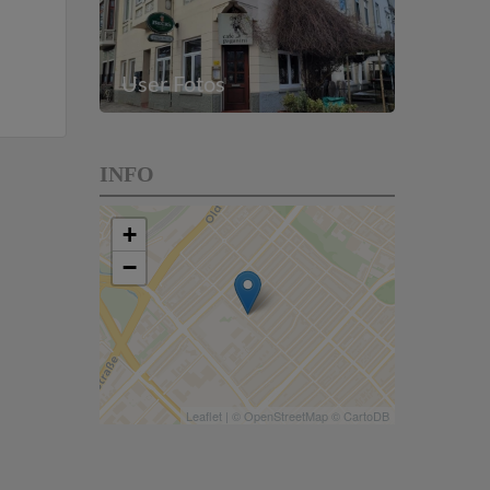
User Fotos
INFO
+
−
Leaflet
| ©
OpenStreetMap
©
CartoDB