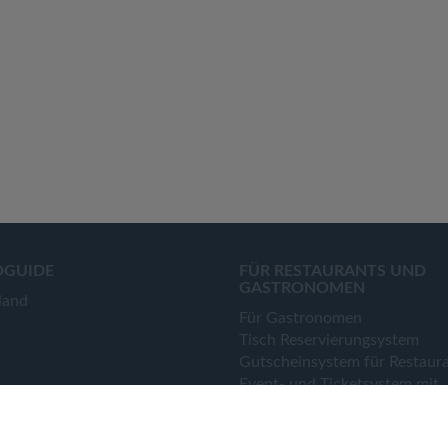
OGUIDE
FÜR RESTAURANTS UND
GASTRONOMEN
land
Für Gastronomen
Tisch Reservierungsystem
Gutscheinsystem für Restaur
Event- und Ticketsystem mit
Ticketverkauf
Bestellsystem Lieferung und