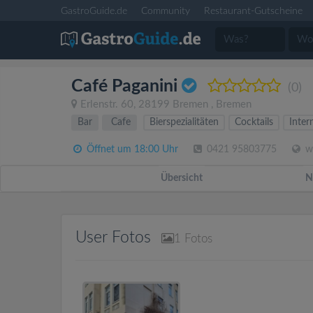
GastroGuide.de
Community
Restaurant-Gutscheine
Café Paganini
(0)
Erlenstr. 60
,
28199
Bremen
,
Bremen
Bar
Cafe
Bierspezialitäten
Cocktails
Inter
Öffnet um 18:00 Uhr
0421 95803775
ww
Übersicht
N
User Fotos
1
Fotos