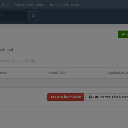
Jobs
Gastro eintragen
Beitrag schreiben
B
national
w.daspaganini1.de/
ews
Events (0)
Speisekarte
Foto hochladen
Zurück zur Albenüber