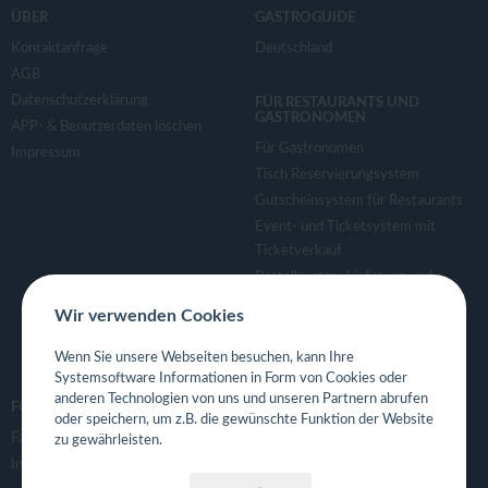
v
ÜBER
GASTROGUIDE
Kontaktanfrage
Deutschland
i
AGB
Datenschutzerklärung
FÜR RESTAURANTS UND
g
GASTRONOMEN
APP- & Benutzerdaten löschen
Für Gastronomen
Impressum
a
Tisch Reservierungsystem
Gutscheinsystem für Restaurants
Event- und Ticketsystem mit
t
Ticketverkauf
Bestellsystem Lieferung und
i
TakeAway
Wir verwenden Cookies
Webseiten für Restaurant
o
Eigene App für Restaurant
Wenn Sie unsere Webseiten besuchen, kann Ihre
Systemsoftware Informationen in Form von Cookies oder
anderen Technologien von uns und unseren Partnern abrufen
n
FOLGE UNS
oder speichern, um z.B. die gewünschte Funktion der Website
Facebook
zu gewährleisten.
Instagram