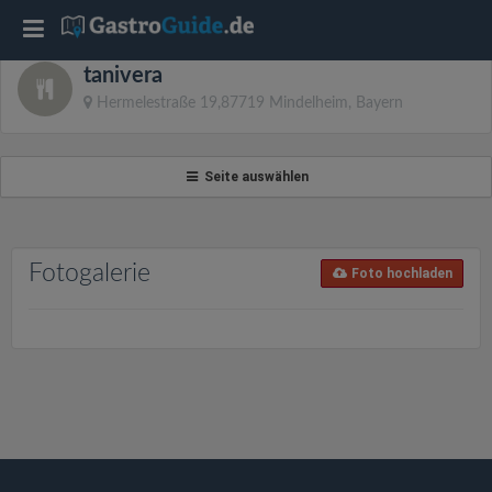
T
tanivera
o
Hermelestraße 19,87719 Mindelheim, Bayern
g
Seite auswählen
g
l
Fotogalerie
Foto hochladen
e
n
a