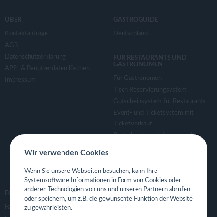
ÜBER
GASTROGUIDE
Kontaktanfrage
Deutschland
AGB
Datenschutzerklärung
FÜR RESTAURANTS UND
GASTRONOMEN
APP- & Benutzerdaten löschen
Für Gastronomen
Impressum
Tisch Reservierungsystem
Gutscheinsystem für Restaurants
Event- und Ticketsystem mit
Ticketverkauf
Bestellsystem Lieferung und
TakeAway
Wir verwenden Cookies
Webseiten für Restaurant
Eigene App für Restaurant
Wenn Sie unsere Webseiten besuchen, kann Ihre
Systemsoftware Informationen in Form von Cookies oder
anderen Technologien von uns und unseren Partnern abrufen
FOLGE UNS
oder speichern, um z.B. die gewünschte Funktion der Website
Facebook
zu gewährleisten.