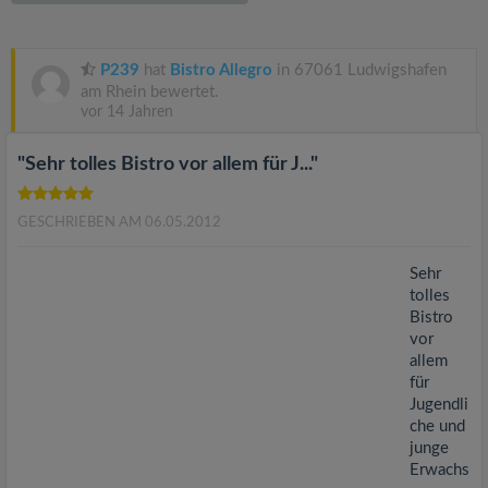
v
i
P239
hat
Bistro Allegro
in 67061 Ludwigshafen
am Rhein bewertet.
vor 14 Jahren
g
"Sehr tolles Bistro vor allem für J..."
a
GESCHRIEBEN AM 06.05.2012
t
Sehr
i
tolles
Bistro
vor
o
allem
für
n
Jugendli
che und
junge
Erwachs