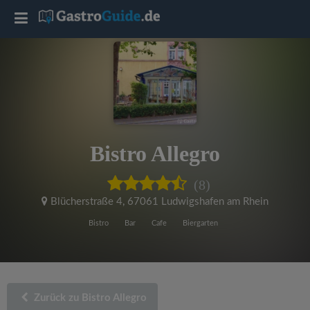
T
o
g
g
Bistro Allegro
l
(8)
e
Blücherstraße 4
,
67061 Ludwigshafen am Rhein
Bistro
Bar
Cafe
Biergarten
n
a
Zurück zu Bistro Allegro