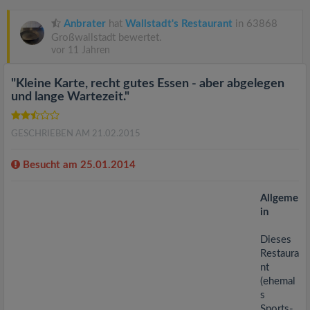
v
Anbrater
hat
Wallstadt's Restaurant
in 63868
i
Großwallstadt bewertet.
vor 11 Jahren
g
"Kleine Karte, recht gutes Essen - aber abgelegen
und lange Wartezeit."
a
GESCHRIEBEN AM 21.02.2015
t
Besucht am 25.01.2014
i
Allgeme
in
o
Dieses
Restaura
n
nt
(ehemal
s
Sports-