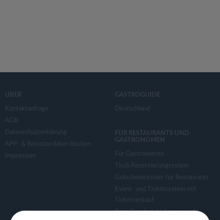
ÜBER
GASTROGUIDE
Kontaktanfrage
Deutschland
AGB
Datenschutzerklärung
FÜR RESTAURANTS UND
GASTRONOMEN
APP- & Benutzerdaten löschen
Für Gastronomen
Impressum
Tisch Reservierungsystem
Gutscheinsystem für Restaurants
Event- und Ticketsystem mit
Ticketverkauf
Bestellsystem Lieferung und