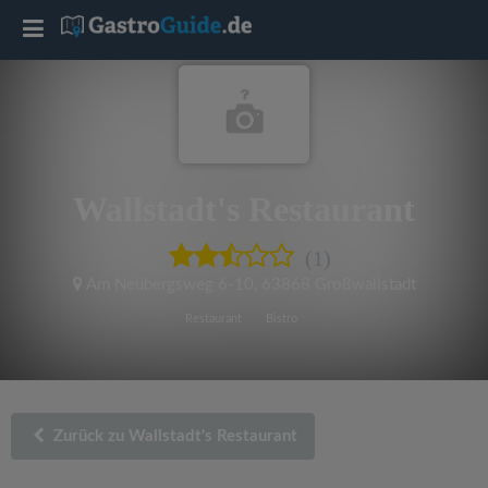
T
o
g
Wallstadt's Restaurant
g
(1)
l
Am Neubergsweg 6-10
,
63868 Großwallstadt
e
Restaurant
Bistro
n
a
Zurück zu Wallstadt's Restaurant