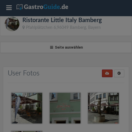
T
Ristorante Little Italy Bamberg
o
Pfahlplätzchen 6,96049 Bamberg, Bayern
g
Seite auswählen
g
l
User Fotos
e
n
a