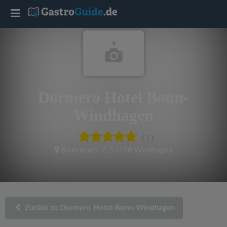
T
o
g
Dormero Hotel Bonn-
g
Windhagen
l
(1)
e
Brunnenstr. 7
,
53578 Windhagen
n
a
Zurück zu Dormero Hotel Bonn-Windhagen