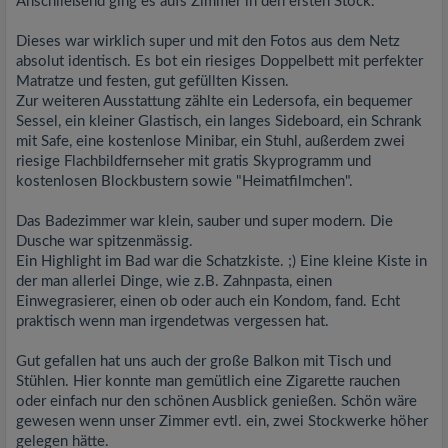
Anschließend ging es aufs Zimmer in den ersten Stock.
Dieses war wirklich super und mit den Fotos aus dem Netz
absolut identisch. Es bot ein riesiges Doppelbett mit perfekter
Matratze und festen, gut gefüllten Kissen.
Zur weiteren Ausstattung zählte ein Ledersofa, ein bequemer
Sessel, ein kleiner Glastisch, ein langes Sideboard, ein Schrank
mit Safe, eine kostenlose Minibar, ein Stuhl, außerdem zwei
riesige Flachbildfernseher mit gratis Skyprogramm und
kostenlosen Blockbustern sowie "Heimatfilmchen".
Das Badezimmer war klein, sauber und super modern. Die
Dusche war spitzenmässig.
Ein Highlight im Bad war die Schatzkiste. ;) Eine kleine Kiste in
der man allerlei Dinge, wie z.B. Zahnpasta, einen
Einwegrasierer, einen ob oder auch ein Kondom, fand. Echt
praktisch wenn man irgendetwas vergessen hat.
Gut gefallen hat uns auch der große Balkon mit Tisch und
Stühlen. Hier konnte man gemütlich eine Zigarette rauchen
oder einfach nur den schönen Ausblick genießen. Schön wäre
gewesen wenn unser Zimmer evtl. ein, zwei Stockwerke höher
gelegen hätte.