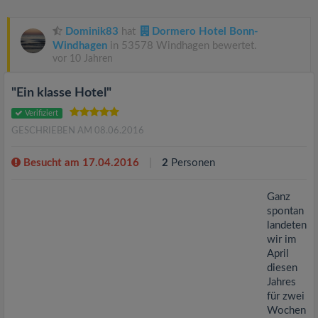
v
Dominik83
hat
Dormero Hotel Bonn-
i
Windhagen
in 53578 Windhagen bewertet.
vor 10 Jahren
g
"Ein klasse Hotel"
a
Verifiziert
GESCHRIEBEN AM 08.06.2016
t
Besucht am 17.04.2016
2
Personen
i
Ganz
spontan
landeten
o
wir im
April
n
diesen
Jahres
für zwei
Wochen