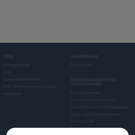
ÜBER
GASTROGUIDE
Kontaktanfrage
Deutschland
AGB
Datenschutzerklärung
FÜR RESTAURANTS UND
GASTRONOMEN
APP- & Benutzerdaten löschen
Für Gastronomen
Impressum
Tisch Reservierungsystem
Gutscheinsystem für Restaurants
Event- und Ticketsystem mit
Ticketverkauf
Bestellsystem Lieferung und