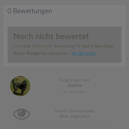
v
0 Bewertungen
i
g
Noch nicht bewertet
a
Es wurde noch keine Bewertung für
Sam's Sportsbar
Bistro Biergarten
abgegeben.
Sei der erste!
t
i
Eingetragen von
AndiHa
o
am 11.10.2015
n
Dieser Eintrag wurde
503
x aufgerufen