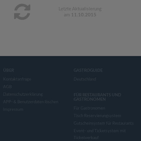
Letzte Aktualisierung
am
11.10.2015
ÜBER
GASTROGUIDE
Kontaktanfrage
Deutschland
AGB
Datenschutzerklärung
FÜR RESTAURANTS UND
GASTRONOMEN
APP- & Benutzerdaten löschen
Für Gastronomen
Impressum
Tisch Reservierungsystem
Gutscheinsystem für Restaurants
Event- und Ticketsystem mit
Ticketverkauf