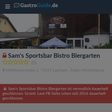
T
o
g
g
Sam's Sportsbar Bistro Biergarten
l
(0)
Mühlbacherstraße 2
,
75031
Eppingen
,
Baden-Württemberg
e
n
Sam's Sportsbar Bistro Biergarten ist vermutlich dauerhaft
geschlossen. Grund: Laut FB-Seite schon seit 2016 dauerhaft
geschlossen
a