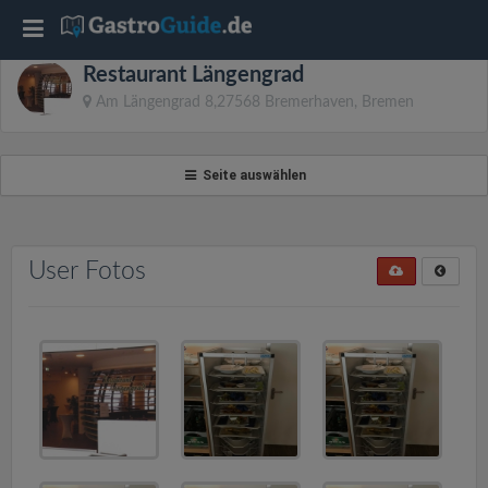
T
Restaurant Längengrad
o
Am Längengrad 8,27568 Bremerhaven, Bremen
g
Seite auswählen
g
l
User Fotos
e
n
a