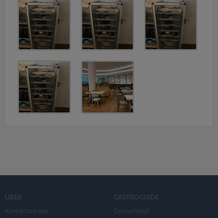
v
i
g
a
t
i
o
n
ÜBER
GASTROGUIDE
Kontaktanfrage
Deutschland