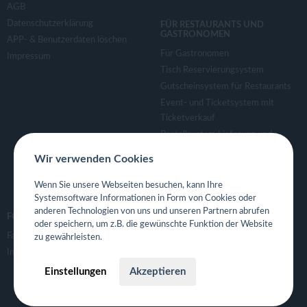
AGB
Datenschutzerklärung
FÜR RESTAURANTS UND
GASTRONOMEN
APP- & Benutzerdaten löschen
Für Gastronomen
Impressum
Tisch Reservierungsystem
Gutscheinsystem für Restaurants
Event- und Ticketsystem mit
Ticketverkauf
Bestellsystem Lieferung und
TakeAway
Wir verwenden Cookies
Webseiten für Restaurant
Eigene App für Restaurant
Wenn Sie unsere Webseiten besuchen, kann Ihre
Systemsoftware Informationen in Form von Cookies oder
anderen Technologien von uns und unseren Partnern abrufen
FOLGE UNS
oder speichern, um z.B. die gewünschte Funktion der Website
Facebook
zu gewährleisten.
Instagram
Einstellungen
Akzeptieren