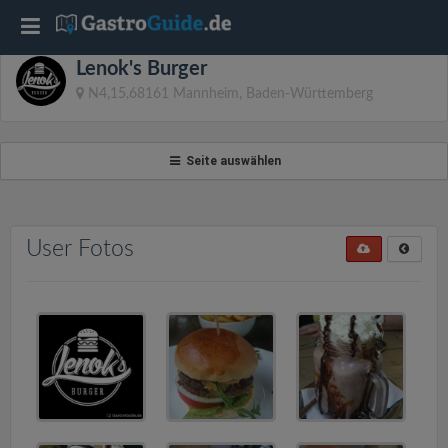
T
Lenok's Burger
o
N4,15,68161 Mannheim, Baden-Württemberg
g
Seite auswählen
g
l
User Fotos
e
n
a