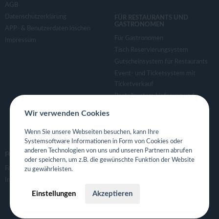
AGB
Datenschutzerklärung
FÜR RESTAURANTS UND
GASTRONOMEN
APP- & Benutzerdaten löschen
Für Gastronomen
Impressum
Tisch Reservierungsystem
Gutscheinsystem für Restaurants
Event- und Ticketsystem mit
Ticketverkauf
Bestellsystem Lieferung und
TakeAway
Wir verwenden Cookies
Webseiten für Restaurant
Eigene App für Restaurant
Wenn Sie unsere Webseiten besuchen, kann Ihre
Systemsoftware Informationen in Form von Cookies oder
anderen Technologien von uns und unseren Partnern abrufen
FOLGE UNS
oder speichern, um z.B. die gewünschte Funktion der Website
Facebook
zu gewährleisten.
Instagram
Einstellungen
Akzeptieren