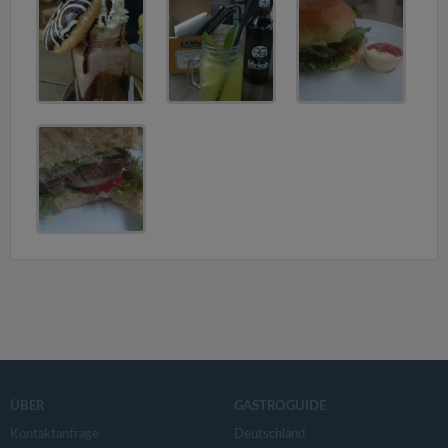
v
i
g
a
t
i
o
n
ÜBER
GASTROGUIDE
Kontaktanfrage
Deutschland