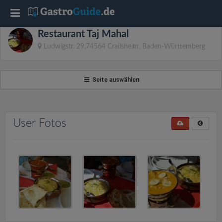
T
Restaurant Taj Mahal
o
Ludwigstr. 29,74564 Crailsheim, Baden-Württemberg
g
Seite auswählen
g
l
User Fotos
e
n
a