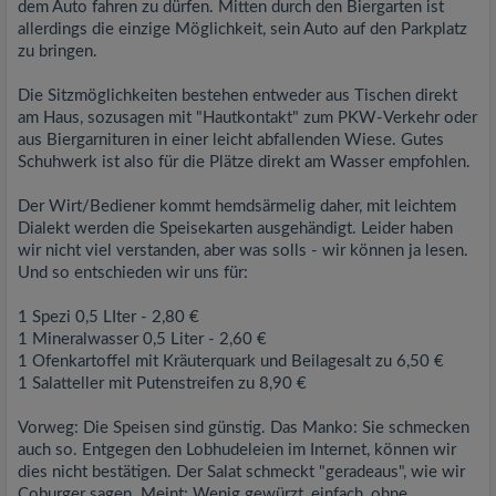
dem Auto fahren zu dürfen. Mitten durch den Biergarten ist
allerdings die einzige Möglichkeit, sein Auto auf den Parkplatz
zu bringen.
Die Sitzmöglichkeiten bestehen entweder aus Tischen direkt
am Haus, sozusagen mit "Hautkontakt" zum PKW-Verkehr oder
aus Biergarnituren in einer leicht abfallenden Wiese. Gutes
Schuhwerk ist also für die Plätze direkt am Wasser empfohlen.
Der Wirt/Bediener kommt hemdsärmelig daher, mit leichtem
Dialekt werden die Speisekarten ausgehändigt. Leider haben
wir nicht viel verstanden, aber was solls - wir können ja lesen.
Und so entschieden wir uns für:
1 Spezi 0,5 LIter - 2,80 €
1 Mineralwasser 0,5 Liter - 2,60 €
1 Ofenkartoffel mit Kräuterquark und Beilagesalt zu 6,50 €
1 Salatteller mit Putenstreifen zu 8,90 €
Vorweg: Die Speisen sind günstig. Das Manko: Sie schmecken
auch so. Entgegen den Lobhudeleien im Internet, können wir
dies nicht bestätigen. Der Salat schmeckt "geradeaus", wie wir
Coburger sagen. Meint: Wenig gewürzt, einfach, ohne