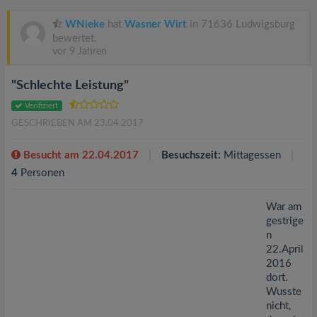
v
WNieke
hat
Wasner Wirt
in 71636 Ludwigsburg
i
bewertet.
vor 9 Jahren
g
"Schlechte Leistung"
Verifiziert
a
GESCHRIEBEN AM 23.04.2017
t
Besucht am 22.04.2017
Besuchszeit:
Mittagessen
4
Personen
i
War am
gestrige
o
n
22.April
n
2016
dort.
Wusste
nicht,