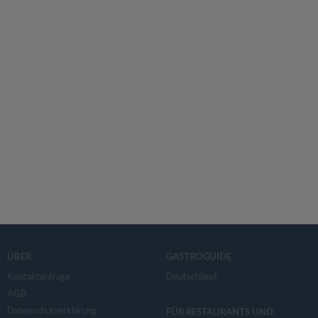
ÜBER
GASTROGUIDE
Kontaktanfrage
Deutschland
AGB
Datenschutzerklärung
FÜR RESTAURANTS UND