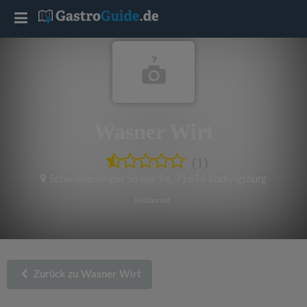
T
o
g
Wasner Wirt
g
(1)
l
Schwieberdinger Straße 94
,
71636 Ludwigsburg
e
Restaurant
n
a
Zurück zu Wasner Wirt