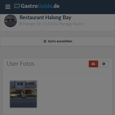
T
Restaurant Halong Bay
o
Pasinger Str. 34,82152 Planegg, Bayern
g
Seite auswählen
g
l
User Fotos
e
n
a