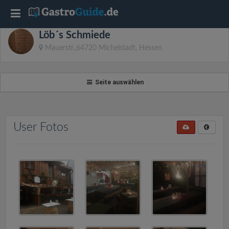
T
Löb´s Schmiede
o
Mauerstr.,64720 Michelstadt, Hessen
g
Seite auswählen
g
l
User Fotos
e
n
a