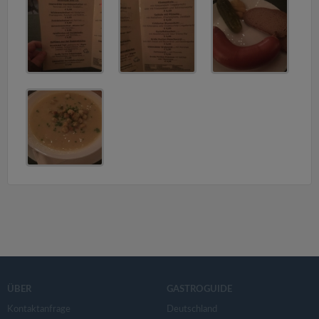
v
i
g
a
t
i
o
n
ÜBER
GASTROGUIDE
Kontaktanfrage
Deutschland