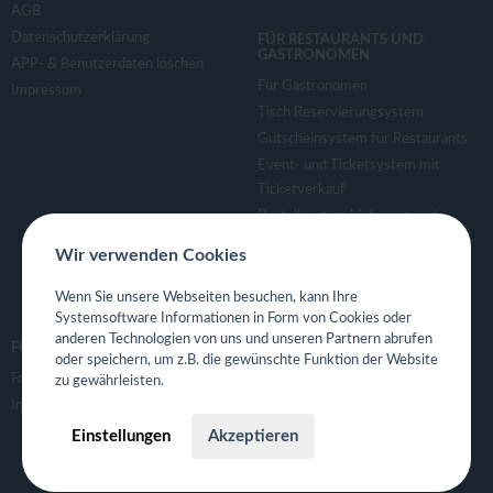
AGB
Datenschutzerklärung
FÜR RESTAURANTS UND
GASTRONOMEN
APP- & Benutzerdaten löschen
Für Gastronomen
Impressum
Tisch Reservierungsystem
Gutscheinsystem für Restaurants
Event- und Ticketsystem mit
Ticketverkauf
Bestellsystem Lieferung und
TakeAway
Wir verwenden Cookies
Webseiten für Restaurant
Eigene App für Restaurant
Wenn Sie unsere Webseiten besuchen, kann Ihre
Systemsoftware Informationen in Form von Cookies oder
anderen Technologien von uns und unseren Partnern abrufen
FOLGE UNS
oder speichern, um z.B. die gewünschte Funktion der Website
Facebook
zu gewährleisten.
Instagram
Einstellungen
Akzeptieren