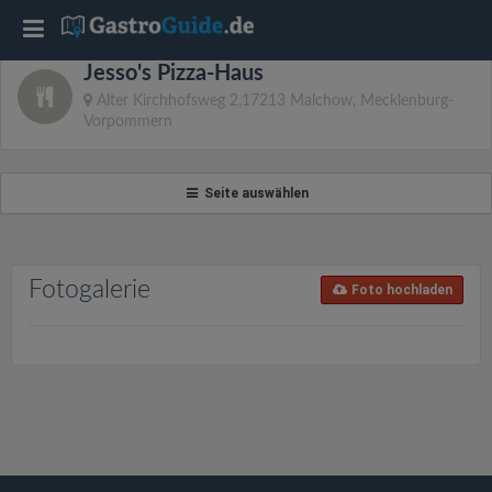
T
Jesso's Pizza-Haus
o
Alter Kirchhofsweg 2,17213 Malchow, Mecklenburg-
Vorpommern
g
Seite auswählen
g
l
Fotogalerie
Foto hochladen
e
n
a