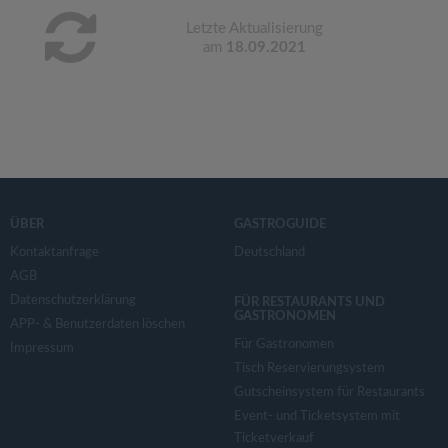
Letzte Aktualisierung
am
18.09.2021
ÜBER
GASTROGUIDE
Kontaktanfrage
Deutschland
AGB
Datenschutzerklärung
FÜR RESTAURANTS UND
GASTRONOMEN
APP- & Benutzerdaten löschen
Für Gastronomen
Impressum
Tisch Reservierungsystem
Gutscheinsystem für Restaurants
Event- und Ticketsystem mit
Ticketverkauf