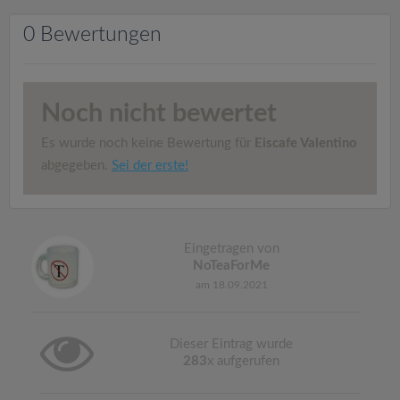
v
0 Bewertungen
i
g
Noch nicht bewertet
a
Es wurde noch keine Bewertung für
Eiscafe Valentino
abgegeben.
Sei der erste!
t
i
Eingetragen von
NoTeaForMe
o
am 18.09.2021
n
Dieser Eintrag wurde
283
x aufgerufen