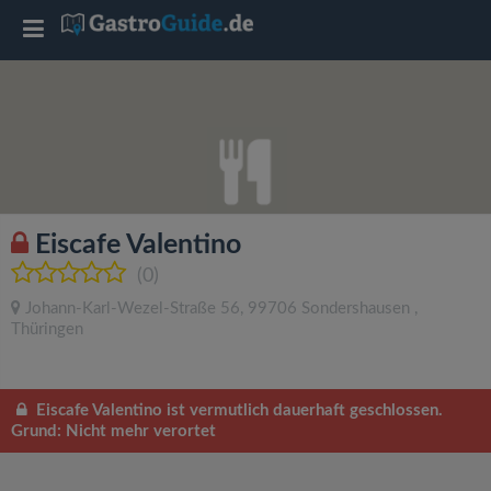
T
o
g
g
Eiscafe Valentino
l
(0)
Johann-Karl-Wezel-Straße 56
,
99706
Sondershausen
,
e
Thüringen
n
Eiscafe Valentino ist vermutlich dauerhaft geschlossen.
Grund: Nicht mehr verortet
a