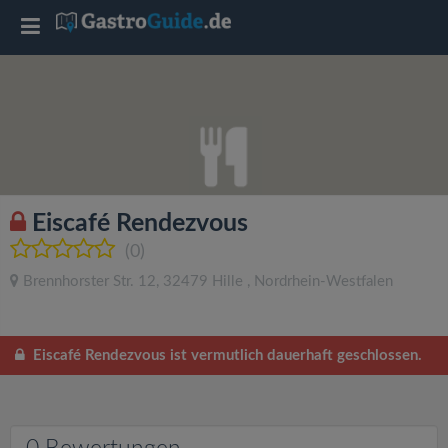
T
o
g
g
Eiscafé Rendezvous
l
(0)
Brennhorster Str. 12
,
32479
Hille
,
Nordrhein-Westfalen
e
n
Eiscafé Rendezvous ist vermutlich dauerhaft geschlossen.
a