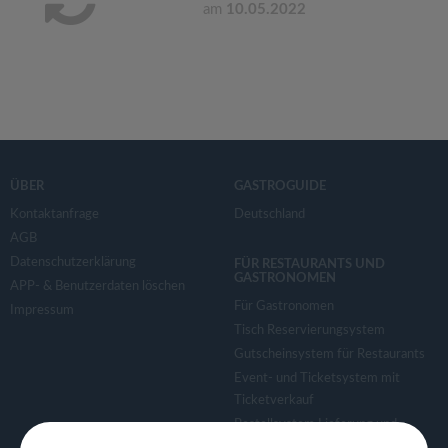
am
10.05.2022
ÜBER
GASTROGUIDE
Kontaktanfrage
Deutschland
AGB
Datenschutzerklärung
FÜR RESTAURANTS UND
GASTRONOMEN
APP- & Benutzerdaten löschen
Für Gastronomen
Impressum
Tisch Reservierungsystem
Gutscheinsystem für Restaurants
Event- und Ticketsystem mit
Ticketverkauf
Bestellsystem Lieferung und
TakeAway