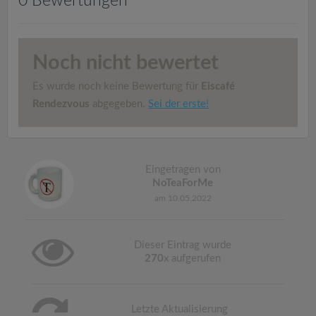
0 Bewertungen
v
i
Noch nicht bewertet
g
Es wurde noch keine Bewertung für
Eiscafé
Rendezvous
abgegeben.
Sei der erste!
a
t
Eingetragen von
NoTeaForMe
i
am 10.05.2022
o
Dieser Eintrag wurde
270
x aufgerufen
n
Letzte Aktualisierung