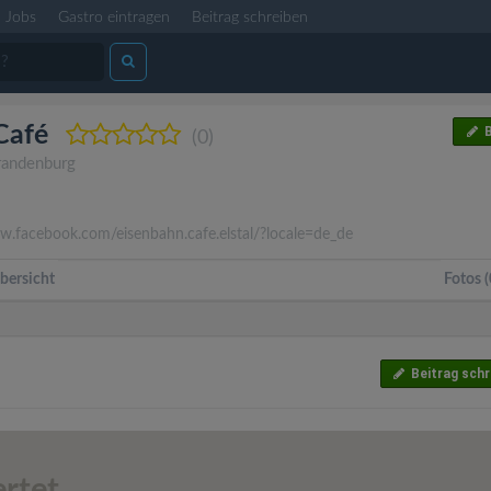
Jobs
Gastro eintragen
Beitrag schreiben
Café
B
(0)
randenburg
.facebook.com/eisenbahn.cafe.elstal/?locale=de_de
bersicht
Fotos (
Beitrag schr
rtet