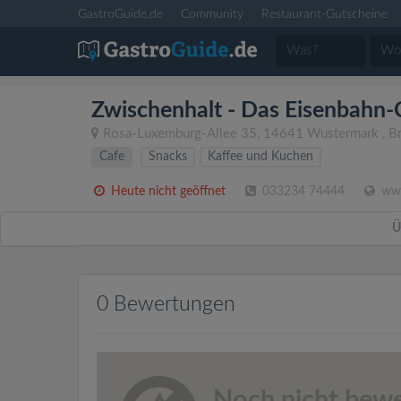
GastroGuide.de
Community
Restaurant-Gutscheine
Zwischenhalt - Das Eisenbahn-
Rosa-Luxemburg-Allee 35
,
14641
Wustermark
,
B
Cafe
Snacks
Kaffee und Kuchen
Heute nicht geöffnet
033234 74444
www
Ü
0 Bewertungen
Noch nicht bewe