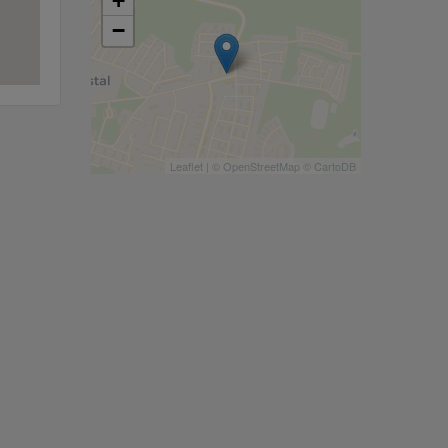
+
−
Leaflet
| ©
OpenStreetMap
©
CartoDB