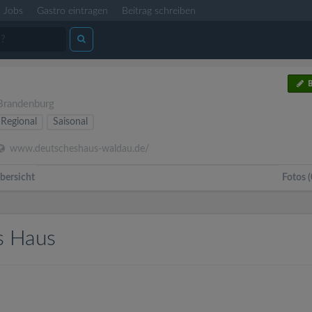
Jobs
Gastro eintragen
Beitrag schreiben
B
Brandenburg
Regional
Saisonal
www.deutscheshaus-waldau.de/
bersicht
Fotos (
s Haus