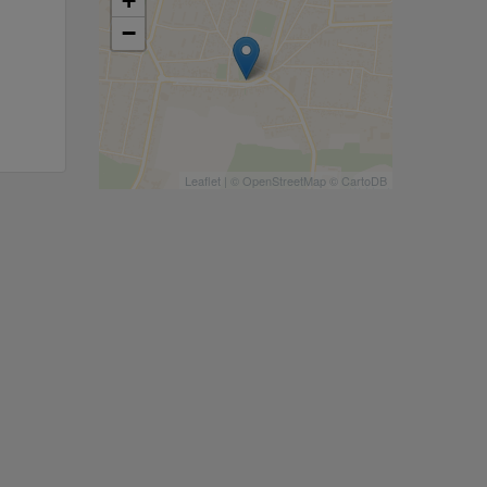
+
−
Leaflet
| ©
OpenStreetMap
©
CartoDB