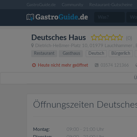
GastroGuide.de
Community
Restaurant-Gutscheine
Deutsches Haus
(0)
Dietrich-Heßmer-Platz 10
,
01979
Lauchhammer
,
Restaurant
Gasthaus
Deutsch
Bürgerlich
Heute nicht mehr geöffnet
03574 121366
Ü
Öffnungszeiten Deutsche
Montag:
09:00 - 21:00 Uhr