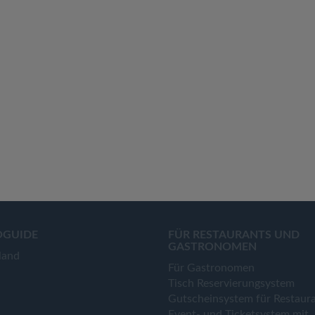
OGUIDE
FÜR RESTAURANTS UND
GASTRONOMEN
land
Für Gastronomen
Tisch Reservierungsystem
Gutscheinsystem für Restaur
Event- und Ticketsystem mit