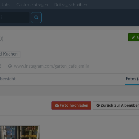
Jobs
Gastro eintragen
Beitrag schreiben
B
0)
nd Kuchen
2
www.instagram.com/garten_cafe_emilia
bersicht
Fotos (
Foto hochladen
Zurück zur Albenüber