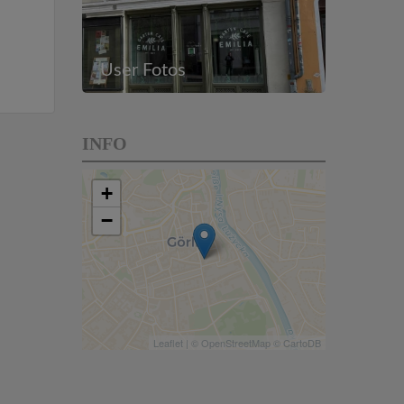
User Fotos
INFO
+
−
Leaflet
| ©
OpenStreetMap
©
CartoDB