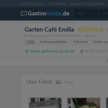
GastroGuide.de
Community
Restaurant-Gutscheine
Garten Café Emilia
(
Weberstraße 9-10
,
02826
Görlitz
,
Sachsen
Cafe
Kaffeespezialitäten
Frühstück
Kaffee u
Derzeit geöffnet bis 21:00 Uhr
01522 705637
Ü
User Fotos
3
Fotos