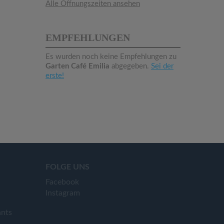
Alle Öffnungszeiten ansehen
EMPFEHLUNGEN
Es wurden noch keine Empfehlungen zu
Garten Café Emilia
abgegeben.
Sei der
erste!
FOLGE UNS
Facebook
Instagram
ants