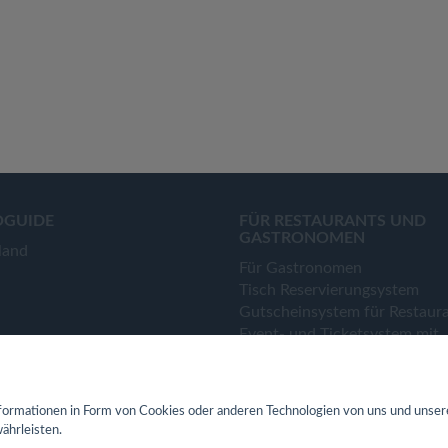
OGUIDE
FÜR RESTAURANTS UND
GASTRONOMEN
land
Für Gastronomen
Tisch Reservierungsystem
Gutscheinsystem für Restaur
Event- und Ticketsystem mit
Ticketverkauf
Bestellsystem Lieferung und
TakeAway
ormationen in Form von Cookies oder anderen Technologien von uns und unser
Webseiten für Restaurant
ährleisten.
Eigene App für Restaurant