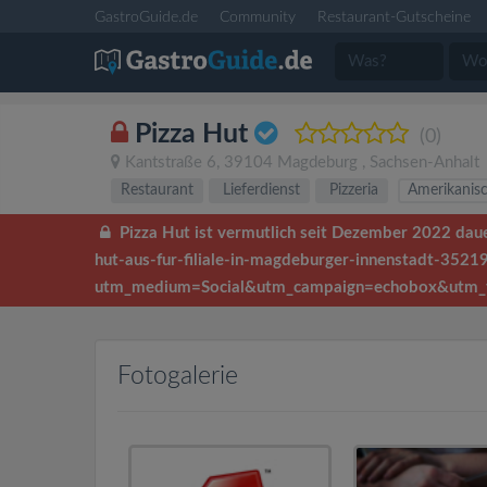
GastroGuide.de
Community
Restaurant-Gutscheine
Pizza Hut
(0)
Kantstraße 6
,
39104
Magdeburg
,
Sachsen-Anhalt
Restaurant
Lieferdienst
Pizzeria
Amerikanis
Pizza Hut ist vermutlich seit Dezember 2022 dau
hut-aus-fur-filiale-in-magdeburger-innenstadt-3521
utm_medium=Social&utm_campaign=echobox&utm_
Fotogalerie