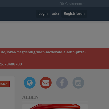
Für Gastronomen
Login
oder
Registrieren
mme.de/lokal/magdeburg/nach-mcdonald-s-auch-pizza-
=1673488700
laden
ALBEN