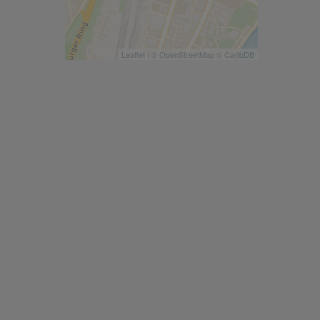
Leaflet
| ©
OpenStreetMap
©
CartoDB