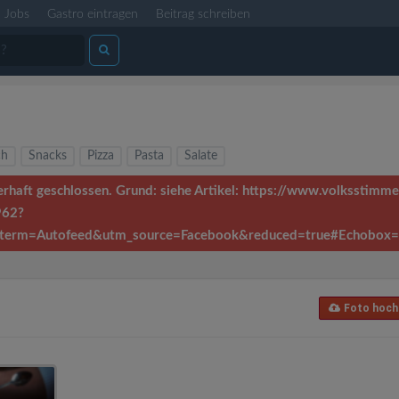
Jobs
Gastro eintragen
Beitrag schreiben
ch
Snacks
Pizza
Pasta
Salate
erhaft geschlossen. Grund: siehe Artikel: https://www.volkssti
962?
term=Autofeed&utm_source=Facebook&reduced=true#Echobox
Foto hoch