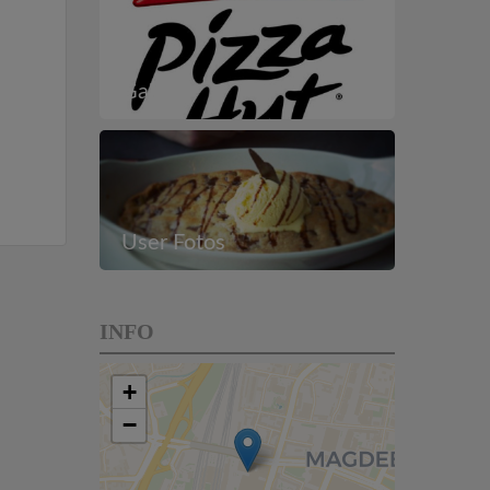
Galerie
User Fotos
INFO
+
−