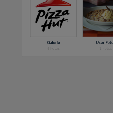
Galerie
User Fot
4
Fotos
1
Fotos