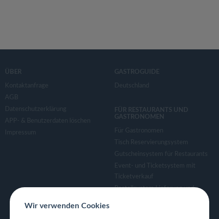
ÜBER
GASTROGUIDE
Kontaktanfrage
Deutschland
AGB
Datenschutzerklärung
FÜR RESTAURANTS UND
GASTRONOMEN
APP- & Benutzerdaten löschen
Für Gastronomen
Impressum
Tisch Reservierungsystem
Gutscheinsystem für Restaurants
Event- und Ticketsystem mit
Ticketverkauf
Bestellsystem Lieferung und
TakeAway
Wir verwenden Cookies
Webseiten für Restaurant