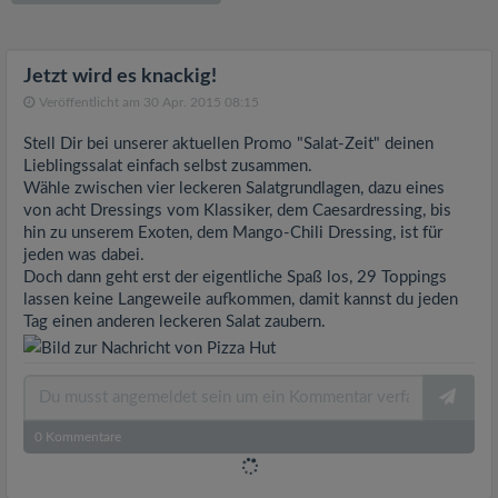
v
i
Jetzt wird es knackig!
Veröffentlicht am 30 Apr. 2015 08:15
g
Stell Dir bei unserer aktuellen Promo "Salat-Zeit" deinen
Lieblingssalat einfach selbst zusammen.
a
Wähle zwischen vier leckeren Salatgrundlagen, dazu eines
von acht Dressings vom Klassiker, dem Caesardressing, bis
hin zu unserem Exoten, dem Mango-Chili Dressing, ist für
t
jeden was dabei.
Doch dann geht erst der eigentliche Spaß los, 29 Toppings
i
lassen keine Langeweile aufkommen, damit kannst du jeden
Tag einen anderen leckeren Salat zaubern.
o
n
0
Kommentare