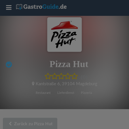
T
o
g
g
Pizza Hut
l
(0)
e
Kantstraße 6
,
39104 Magdeburg
Restaurant
Lieferdienst
Pizzeria
n
a
Zurück zu Pizza Hut