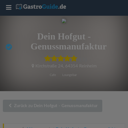
T
o
Dein Hofgut -
g
Genussmanufaktur
g
(1)
Kirchstraße 24
,
64354 Reinheim
l
Cafe
Loungebar
e
n
Zurück zu Dein Hofgut - Genussmanufaktur
a