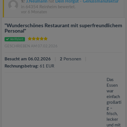
v
J.Neumann
hat
Dein Hofgut - Genussmanufaktur
in 64354 Reinheim bewertet.
vor 6 Monaten
i
"Wunderschönes Restaurant mit superfreundlichem
g
Personal"
Verifiziert
a
GESCHRIEBEN AM 07.02.2026
Besucht am 06.02.2026
2
Personen
t
Rechnungsbetrag:
61 EUR
i
Das
Essen
o
war
einfach
großarti
n
g –
frisch,
lecker
und mit