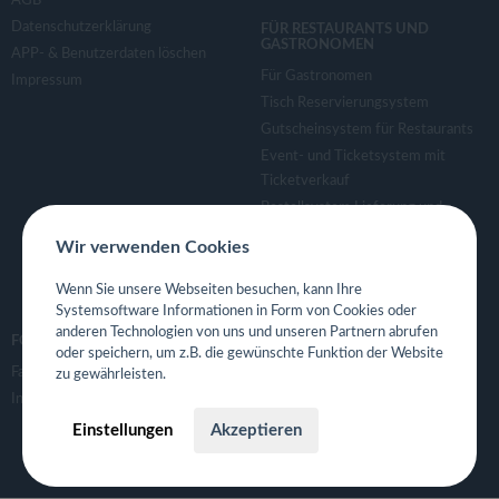
AGB
Datenschutzerklärung
FÜR RESTAURANTS UND
GASTRONOMEN
APP- & Benutzerdaten löschen
Für Gastronomen
Impressum
Tisch Reservierungsystem
Gutscheinsystem für Restaurants
Event- und Ticketsystem mit
Ticketverkauf
Bestellsystem Lieferung und
TakeAway
Wir verwenden Cookies
Webseiten für Restaurant
Eigene App für Restaurant
Wenn Sie unsere Webseiten besuchen, kann Ihre
Systemsoftware Informationen in Form von Cookies oder
anderen Technologien von uns und unseren Partnern abrufen
FOLGE UNS
oder speichern, um z.B. die gewünschte Funktion der Website
Facebook
zu gewährleisten.
Instagram
Einstellungen
Akzeptieren