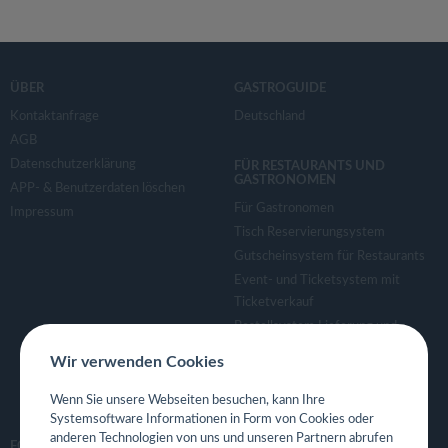
ÜBER
GASTROGUIDE
Kontaktanfrage
Deutschland
AGB
Datenschutzerklärung
FÜR RESTAURANTS UND
GASTRONOMEN
APP- & Benutzerdaten löschen
Für Gastronomen
Impressum
Tisch Reservierungsystem
Gutscheinsystem für Restaurants
Event- und Ticketsystem mit
Ticketverkauf
Bestellsystem Lieferung und
TakeAway
Wir verwenden Cookies
Webseiten für Restaurant
Eigene App für Restaurant
Wenn Sie unsere Webseiten besuchen, kann Ihre
Systemsoftware Informationen in Form von Cookies oder
anderen Technologien von uns und unseren Partnern abrufen
FOLGE UNS