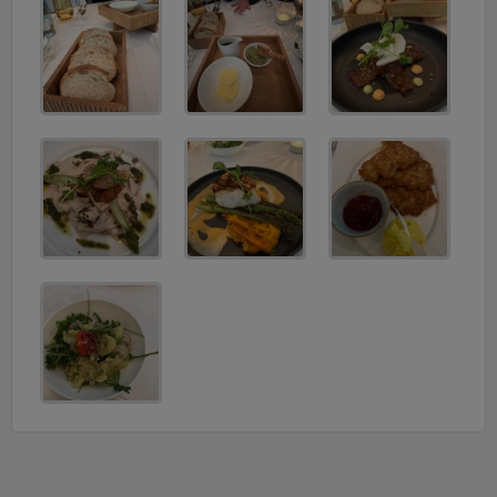
v
i
g
a
t
i
o
n