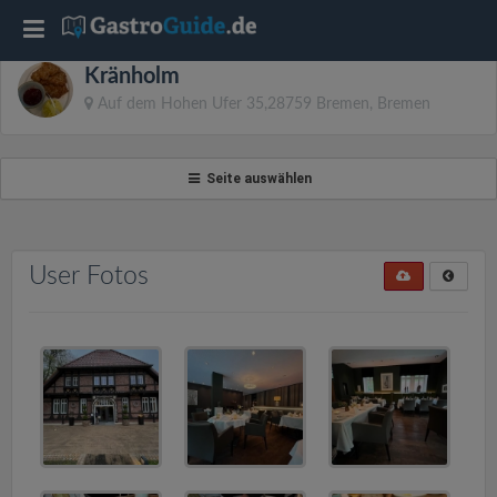
T
Kränholm
o
Auf dem Hohen Ufer 35,28759 Bremen, Bremen
g
Seite auswählen
g
l
User Fotos
e
n
a