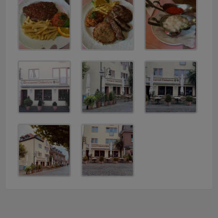
v
i
g
a
t
i
o
n