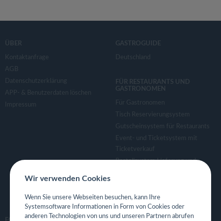
ÜBER
GASTROGUIDE
Kontaktanfrage
Deutschland
AGB
Datenschutzerklärung
FÜR RESTAURANTS UND
GASTRONOMEN
APP- & Benutzerdaten löschen
Für Gastronomen
Impressum
Tisch Reservierungsystem
Gutscheinsystem für Restaurants
Event- und Ticketsystem mit
Ticketverkauf
Bestellsystem Lieferung und
TakeAway
Wir verwenden Cookies
Webseiten für Restaurant
Eigene App für Restaurant
Wenn Sie unsere Webseiten besuchen, kann Ihre
Systemsoftware Informationen in Form von Cookies oder
anderen Technologien von uns und unseren Partnern abrufen
FOLGE UNS