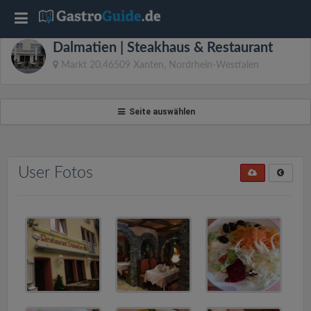
T
Dalmatien | Steakhaus & Restaurant
o
Markt 20,46509 Xanten, Nordrhein-Westfalen
g
Seite auswählen
g
l
User Fotos
e
n
a