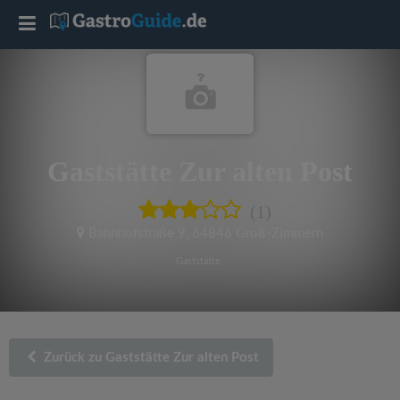
T
o
g
Gaststätte Zur alten Post
g
(1)
l
Bahnhofstraße 9
,
64846 Groß-Zimmern
e
Gaststätte
n
a
Zurück zu Gaststätte Zur alten Post