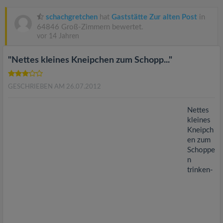
v
schachgretchen
hat
Gaststätte Zur alten Post
in
i
64846 Groß-Zimmern bewertet.
vor 14 Jahren
g
"Nettes kleines Kneipchen zum Schopp..."
a
GESCHRIEBEN AM 26.07.2012
t
Nettes
kleines
Kneipch
i
en zum
Schoppe
o
n
trinken-
n