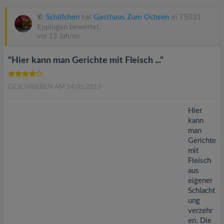
v
Schäfchen
hat
Gasthaus Zum Ochsen
in 75031
i
Eppingen bewertet.
vor 13 Jahren
g
"Hier kann man Gerichte mit Fleisch ..."
a
GESCHRIEBEN AM 24.05.2013
t
Hier
kann
man
i
Gerichte
mit
o
Fleisch
aus
eigener
n
Schlacht
ung
verzehr
en. Die