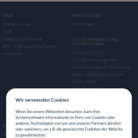
ÜBER
GASTROGUIDE
Kontaktanfrage
Deutschland
AGB
Datenschutzerklärung
FÜR RESTAURANTS UND
GASTRONOMEN
APP- & Benutzerdaten löschen
Für Gastronomen
Impressum
Tisch Reservierungsystem
Gutscheinsystem für Restaurants
Event- und Ticketsystem mit
Ticketverkauf
Bestellsystem Lieferung und
TakeAway
Wir verwenden Cookies
Webseiten für Restaurant
Eigene App für Restaurant
Wenn Sie unsere Webseiten besuchen, kann Ihre
Systemsoftware Informationen in Form von Cookies oder
anderen Technologien von uns und unseren Partnern abrufen
FOLGE UNS
oder speichern, um z.B. die gewünschte Funktion der Website
Facebook
zu gewährleisten.