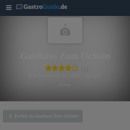
T
o
g
Gasthaus Zum Ochsen
g
(1)
l
Brettachstraße 10
,
75031 Eppingen
e
Gasthaus
n
a
Zurück zu Gasthaus Zum Ochsen