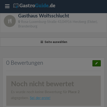
T
Gasthaus Wolfsschlucht
o
Rosa-Luxemburg-Straße 43,04916 Herzberg (Elster),
Brandenburg
g
Seite auswählen
g
l
0 Bewertungen
e
n
Noch nicht bewertet
Es wurde noch keine Bewertung für
Place 2
a
abgegeben.
Sei der erste!