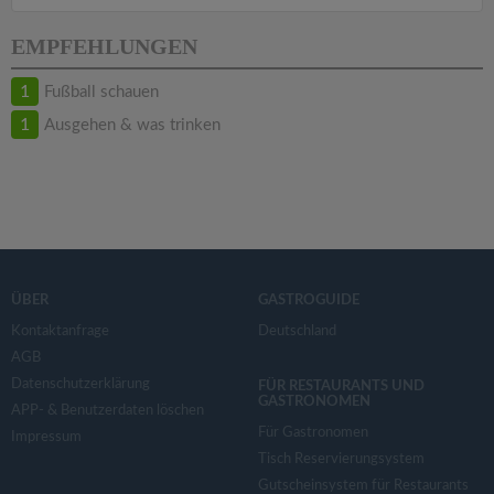
v
EMPFEHLUNGEN
i
1
Fußball schauen
g
1
Ausgehen & was trinken
a
t
i
ÜBER
GASTROGUIDE
Kontaktanfrage
Deutschland
o
AGB
Datenschutzerklärung
FÜR RESTAURANTS UND
GASTRONOMEN
n
APP- & Benutzerdaten löschen
Für Gastronomen
Impressum
Tisch Reservierungsystem
Gutscheinsystem für Restaurants